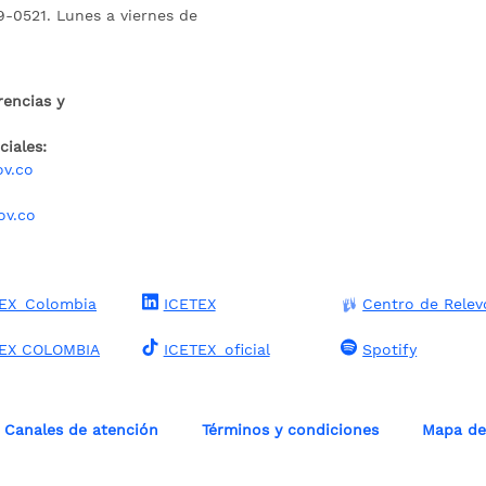
9-0521. Lunes a viernes de
rencias y
iales:
ov.co
ov.co
EX_Colombia
ICETEX
Centro de Relev
TEX COLOMBIA
ICETEX_oficial
Spotify
Canales de atención
Términos y condiciones
Mapa del