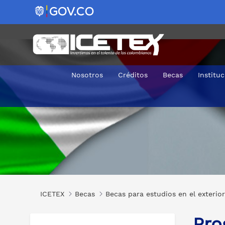
Nosotros
Créditos
Becas
Institu
Programa de intercambio de Alta formación webinar M
ICETEX
Becas
Becas para estudios en el exterior
Pro