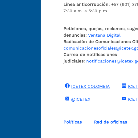
Línea anticorrupción:
+57 (601) 37
7:30 a.m. a 5:30 p.m.
Peticiones, quejas, reclamos, suge
denuncias:
Ventana Digital
Radicación de Comunicaciones Ofic
comunicacionesoficiales@icetex.g
Correo de notificaciones
judiciales:
notificaciones@icetex.g
ICETEX COLOMBIA
ICET
@ICETEX
ICE
Políticas
Red de oficinas