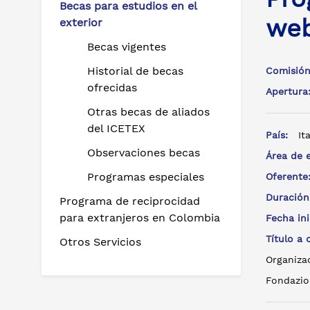
Becas para estudios en el
web
exterior
Becas vigentes
Historial de becas
Comisión
ofrecidas
Apertur
Otras becas de aliados
del ICETEX
País:
Ita
Observaciones becas
Área de 
Programas especiales
Oferent
Duración
Programa de reciprocidad
para extranjeros en Colombia
Fecha in
Título a
Otros Servicios
Organizac
Fondazion