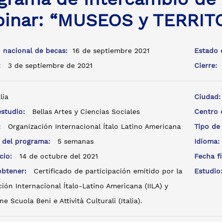
inar: “MUSEOS y TERRIT
 nacional de becas:
16 de septiembre 2021
Estado 
a:
3 de septiembre de 2021
Cierre:
lia
Ciudad
estudio:
Bellas Artes y Ciencias Sociales
Centro
e:
Organización Internacional Ítalo Latino Americana
Tipo de
 del programa:
5 semanas
Idioma
icio:
14 de octubre del 2021
Fecha f
 obtener:
Certificado de participación emitido por la
Estudi
ión Internacional Ítalo-Latino Americana (IILA) y
e Scuola Beni e Attività Culturali (Italia).