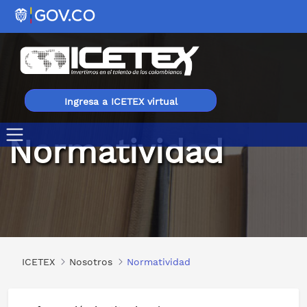
Ingresa a ICETEX virtual
Normatividad
Normatividad
ICETEX
Nosotros
Normatividad