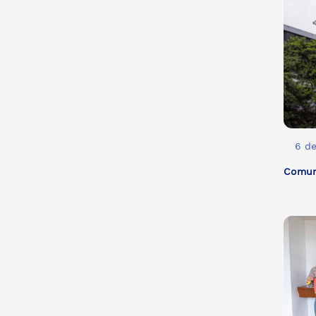
6 d
Comuni