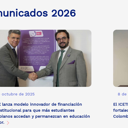
unicados 2026
e octubre de 2025
8 de
 lanza modelo innovador de financiación
El ICET
nstitucional para que más estudiantes
fortale
bianos accedan y permanezcan en educación
Colom
or.