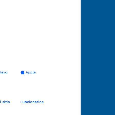
levo
Apple
 sitio
Funcionarios