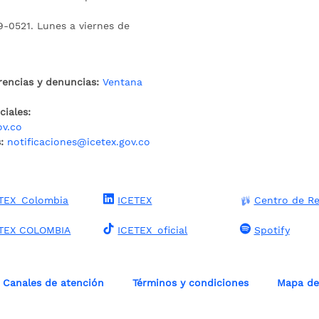
9-0521. Lunes a viernes de
rencias y denuncias:
Ventana
iales:
ov.co
:
notificaciones@icetex.gov.co
TEX_Colombia
ICETEX
Centro de Re
TEX COLOMBIA
ICETEX_oficial
Spotify
Canales de atención
Términos y condiciones
Mapa del