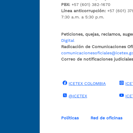
PBX:
+57 (601) 382-1670
Línea anticorrupción:
+57 (601) 37
7:30 a.m. a 5:30 p.m.
Peticiones, quejas, reclamos, suge
Digital
Radicación de Comunicaciones Ofic
comunicacionesoficiales@icetex.g
Correo de notificaciones judiciales
ICETEX COLOMBIA
ICE
@ICETEX
ICE
Políticas
Red de oficinas