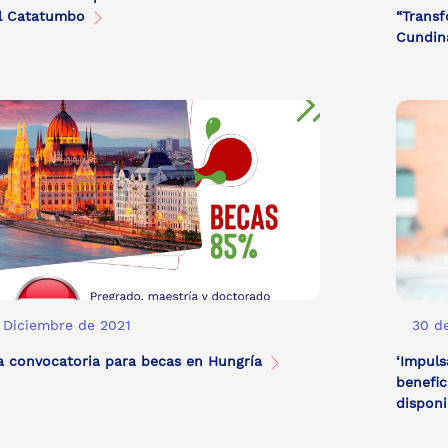
el Catatumbo
“Transf
Cundi
 Diciembre de 2021
30 d
a convocatoria para becas en Hungría
‘Impuls
benefic
dispon