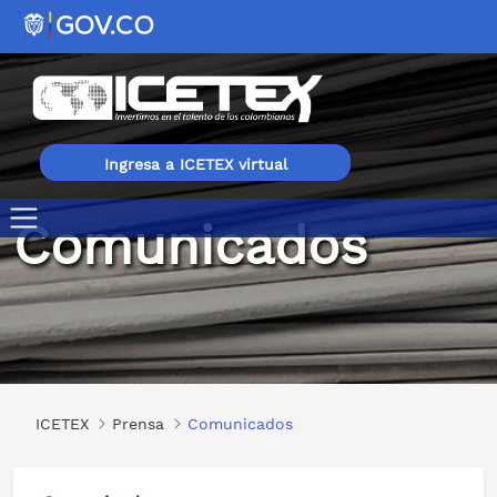
Ingresa a ICETEX virtual
Comunicados
Comunicados
ICETEX
Prensa
Comunicados