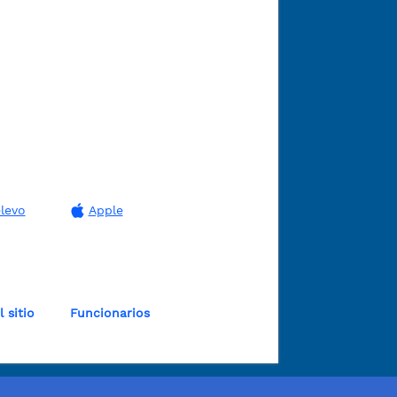
levo
Apple
 sitio
Funcionarios