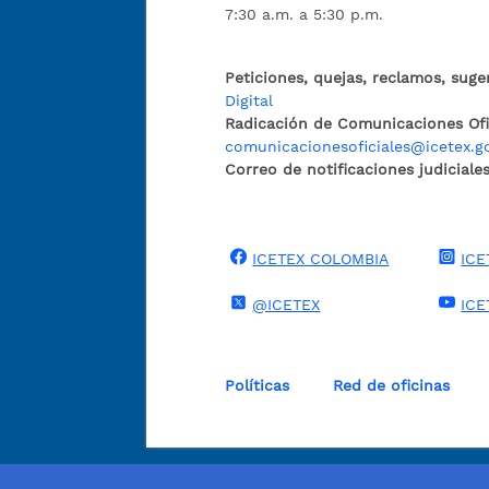
7:30 a.m. a 5:30 p.m.
Peticiones, quejas, reclamos, suge
Digital
Radicación de Comunicaciones Ofic
comunicacionesoficiales@icetex.g
Correo de notificaciones judiciales
ICETEX COLOMBIA
ICE
@ICETEX
ICE
Políticas
Red de oficinas