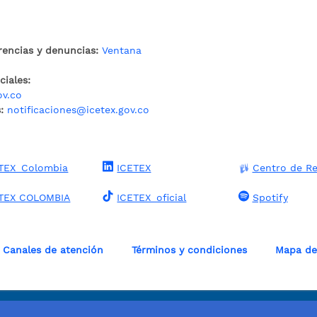
rencias y denuncias:
Ventana
iales:
ov.co
:
notificaciones@icetex.gov.co
TEX_Colombia
ICETEX
Centro de Re
TEX COLOMBIA
ICETEX_oficial
Spotify
Canales de atención
Términos y condiciones
Mapa del