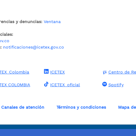
rencias y denuncias:
Ventana
iales:
ov.co
:
notificaciones@icetex.gov.co
TEX_Colombia
ICETEX
Centro de Re
TEX COLOMBIA
ICETEX_oficial
Spotify
Canales de atención
Términos y condiciones
Mapa del