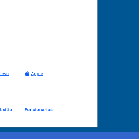
levo
Apple
 sitio
Funcionarios