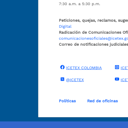
7:30 a.m. a 5:30 p.m.
Peticiones, quejas, reclamos, suge
Digital
Radicación de Comunicaciones Ofic
comunicacionesoficiales@icetex.g
Correo de notificaciones judiciales
ICETEX COLOMBIA
ICE
@ICETEX
ICE
Políticas
Red de oficinas