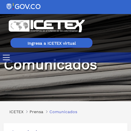
Ingresa a ICETEX virtual
Comunicados
Comunicados
ICETEX
Prensa
Comunicados