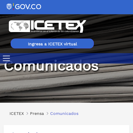
Ingresa a ICETEX virtual
Comunicados
Comunicados
ICETEX
Prensa
Comunicados