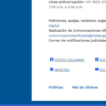
Línea anticorrupción:
+57 (601) 37
7:30 a.m. a 5:30 p.m.
Peticiones, quejas, reclamos, suge
Digital
Radicación de Comunicaciones Ofic
comunicacionesoficiales@icetex.g
Correo de notificaciones judiciales
ICETEX COLOMBIA
ICE
@ICETEX
ICE
Políticas
Red de oficinas