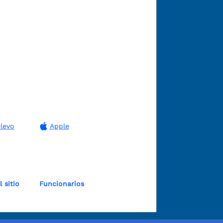
levo
Apple
 sitio
Funcionarios