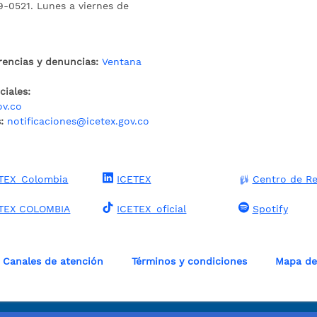
9-0521. Lunes a viernes de
rencias y denuncias:
Ventana
iales:
ov.co
:
notificaciones@icetex.gov.co
TEX_Colombia
ICETEX
Centro de Re
TEX COLOMBIA
ICETEX_oficial
Spotify
Canales de atención
Términos y condiciones
Mapa del