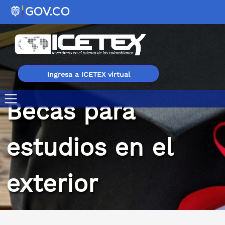
Ingresa a ICETEX virtual
Becas para
Becas para estudios en el exterior
estudios en el
exterior