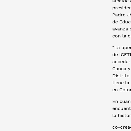
alcalde 
presiden
Padre J
de Educa
avanza 
con la 
“La oper
de ICETE
acceder 
Cauca y 
Distrito
tiene l
en Colo
En cuant
encuentr
la histo
co-creac