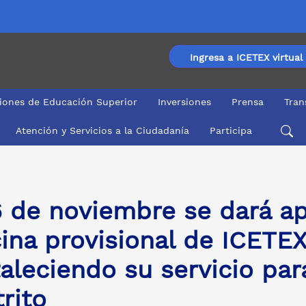
Ingresa a ICETEX virtual
ciones de Educación Superior
Inversiones
Prensa
Tran
Atención y Servicios a la Ciudadanía
Participa
provisional de ICETEX en Buenaventura, fortaleciendo su ser
6 de noviembre se dará ape
cina provisional de ICETE
taleciendo su servicio par
trito