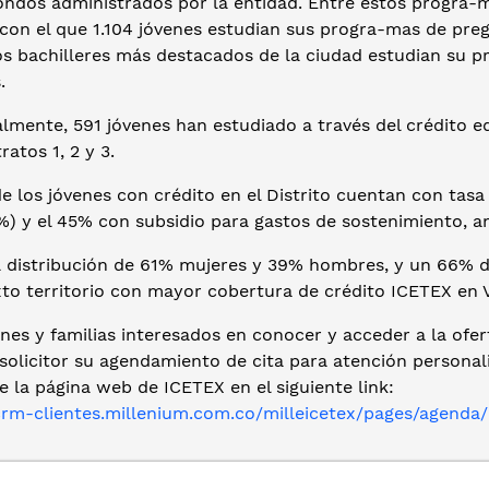
fondos administrados por la entidad. Entre estos progra
 con el que 1.104 jóvenes estudian sus progra-mas de pre
os bachilleres más destacados de la ciudad estudian su p
.
lmente, 591 jóvenes han estudiado a través del crédito e
ratos 1, 2 y 3.
e los jóvenes con crédito en el Distrito cuentan con tasa 
%) y el 45% con subsidio para gastos de sostenimiento, a
 distribución de 61% mujeres y 39% hombres, y un 66% 
xto territorio con mayor cobertura de crédito ICETEX en V
nes y familias interesados en conocer y acceder a la ofer
solicitor su agendamiento de cita para atención personal
e la página web de ICETEX en el siguiente link:
/crm-clientes.millenium.com.co/milleicetex/pages/agenda