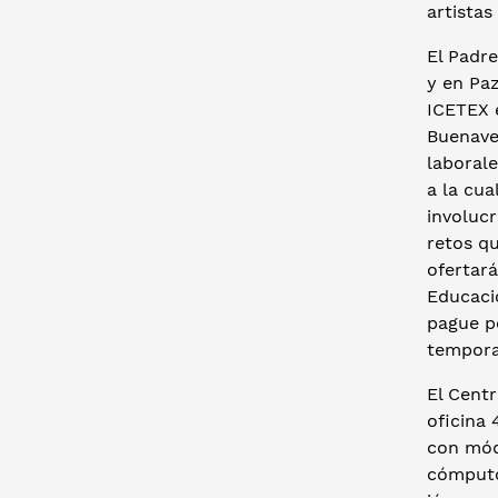
artistas
El Padre
y en Paz
ICETEX e
Buenave
laborale
a la cua
involuc
retos qu
ofertará
Educació
pague p
tempora
El Centr
oficina 
con módu
cómputo 