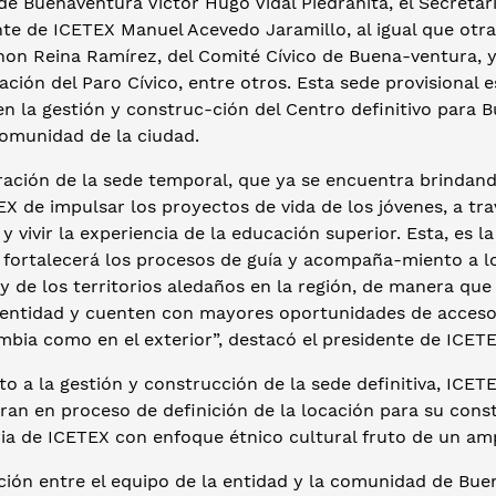
de Buenaventura Víctor Hugo Vidal Piedrahita, el Secretar
te de ICETEX Manuel Acevedo Jaramillo, al igual que otra
hon Reina Ramírez, del Comité Cívico de Buena-ventura, 
ción del Paro Cívico, entre otros. Esta sede provisional
en la gestión y construc-ción del Centro definitivo para
comunidad de la ciudad.
ación de la sede temporal, que ya se encuentra brindando
X de impulsar los proyectos de vida de los jóvenes, a tr
y vivir la experiencia de la educación superior. Esta, es l
fortalecerá los procesos de guía y acompaña-miento a los
 y de los territorios aledaños en la región, de manera qu
a entidad y cuenten con mayores oportunidades de acceso
mbia como en el exterior”, destacó el presidente de ICET
o a la gestión y construcción de la sede definitiva, ICE
an en proceso de definición de la locación para su const
ria de ICETEX con enfoque étnico cultural fruto de un am
ión entre el equipo de la entidad y la comunidad de Buen