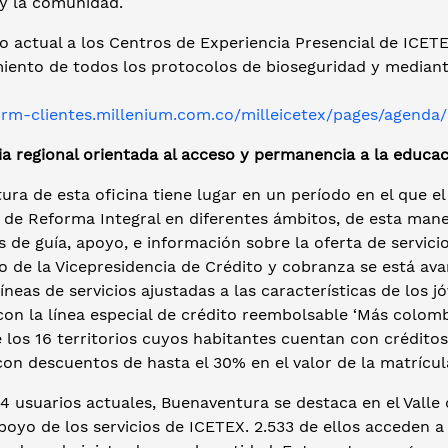
 y la comunidad.
o actual a los Centros de Experiencia Presencial de ICETE
iento de todos los protocolos de bioseguridad y mediante
/crm-clientes.millenium.com.co/milleicetex/pages/agenda
a regional orientada al acceso y permanencia a la educac
ura de esta oficina tiene lugar en un período en el que 
 de Reforma Integral en diferentes ámbitos, de esta mane
 de guía, apoyo, e información sobre la oferta de servic
go de la Vicepresidencia de Crédito y cobranza se está a
íneas de servicios ajustadas a las características de los
con la línea especial de crédito reembolsable ‘Más colo
 los 16 territorios cuyos habitantes cuentan con crédito
con descuentos de hasta el 30% en el valor de la matrícu
4 usuarios actuales, Buenaventura se destaca en el Valle 
poyo de los servicios de ICETEX. 2.533 de ellos acceden 