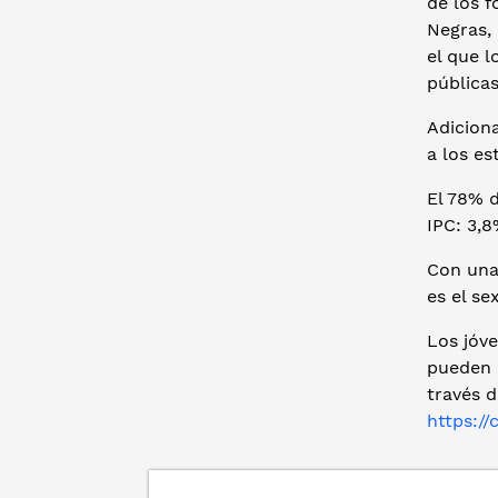
de los 
Negras,
el que l
públicas
Adiciona
a los est
El 78% d
IPC: 3,8
Con una
es el se
Los jóve
pueden 
través d
https:/