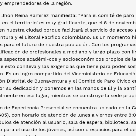
 y emprendedores de la región.
 Jhon Reina Ramírez manifiesta: “Para el comité de paro 
 en el territorio’ es muy gratificante, que el 6 de noviemb
n nuestra ciudad porque facilitará el servicio de acceso 
ntura y el Litoral Pacífico colombiano. Es un momento h
s para el futuro de nuestra población. Con los programas
lificación de profesionales a mediano y largo plazo con l
ra aspectos académi-cos y socioeconómicos propios de la
e esto conlleva y las exigencias que tiene para poder so
n. Es un logro compartido del Viceministerio de Educación
n Distrital de Buenaventura y el Comité de Paro Cívico e
or su dedicación y ponemos en las manos de Él y la Sant
lmente en ese lugar, mientras se construye la sede propi
o de Experiencia Presencial se encuentra ubicado en la Car
405), con horario de atención de lunes a viernes entre 8:
los de atención al usuario, sala de espera, biblioteca, s
para el uso de los jóvenes, así como espacios para el de