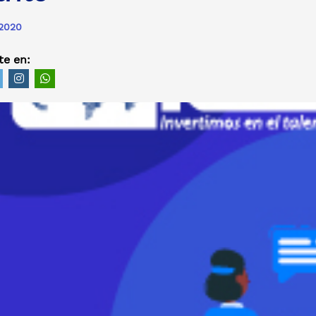
 2020
e en: