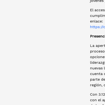
jóvenes
El acces
cumplim
enlace:
https:/
Presenci
La apert
proceso
opciones
lideraz
nuevas l
cuenta 
parte de
región, 
Con 3.12
con el a