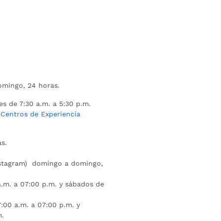
mingo, 24 horas.
es de 7:30 a.m. a 5:30 p.m.
s
Centros de Experiencia
s.
nstagram) domingo a domingo,
a.m. a 07:00 p.m. y sábados de
:00 a.m. a 07:00 p.m. y
m.