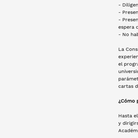
- Dilige
- Presen
- Prese
espera d
- No hab
La Cons
experie
el progr
universi
parámet
cartas 
¿Cómo p
Hasta el
y dirigi
Académic