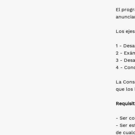
El progr
anuncia
Los eje
1 - Desa
2 - Exá
3 - Desa
4 - Con
La Conse
que los 
Requisit
- Ser c
- Ser es
de cualq