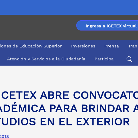
Ingresa a ICETEX virtual
ciones de Educación Superior
Inversiones
Prensa
Tran
Atención y Servicios a la Ciudadanía
Participa
ÉMICA PARA BRINDAR ASESORÍA DE ESTUDIOS EN EL E
 ICETEX ABRE CONVOCAT
ADÉMICA PARA BRINDAR 
UDIOS EN EL EXTERIOR
 2018