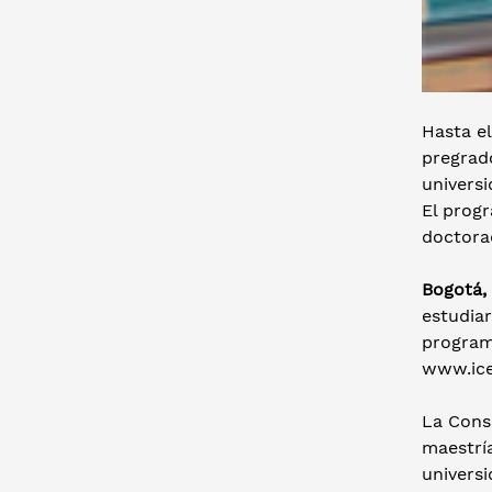
Hasta el
pregrad
univers
El progr
doctora
Bogotá,
estudiar
programa
www.icet
La Conse
maestría
univers