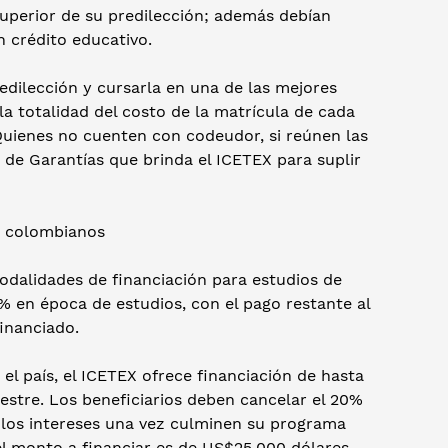
superior de su predilección; además debían
n crédito educativo.
redilección y cursarla en una de las mejores
la totalidad del costo de la matrícula de cada
Quienes no cuenten con codeudor, si reúnen las
 de Garantías que brinda el ICETEX para suplir
es colombianos
 modalidades de financiación para estudios de
% en época de estudios, con el pago restante al
financiado.
el país, el ICETEX ofrece financiación de hasta
stre. Los beneficiarios deben cancelar el 20%
s los intereses una vez culminen su programa
el monto a financiar es de US$25.000 dólares