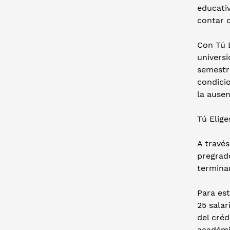
educativ
contar c
Con Tú E
universi
semestr
condicio
la ause
Tú Elige
A través
pregrad
terminar
Para est
25 sala
del cré
académic