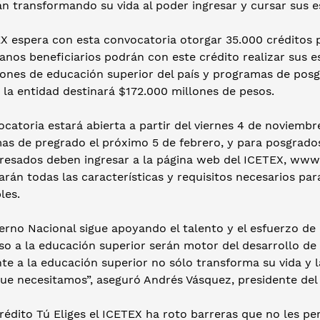
án transformando su vida al poder ingresar y cursar sus 
X espera con esta convocatoria otorgar 35.000 créditos p
nos beneficiarios podrán con este crédito realizar sus e
iones de educación superior del país y programas de posg
 la entidad destinará $172.000 millones de pesos.
catoria estará abierta a partir del viernes 4 de noviembre
s de pregrado el próximo 5 de febrero, y para posgrados 
resados deben ingresar a la página web del ICETEX, www.ic
rán todas las características y requisitos necesarios para
bles.
erno Nacional sigue apoyando el talento y el esfuerzo de 
eso a la educación superior serán motor del desarrollo d
te a la educación superior no sólo transforma su vida y l
 que necesitamos”, aseguró Andrés Vásquez, presidente de
rédito Tú Eliges el ICETEX ha roto barreras que no les pe