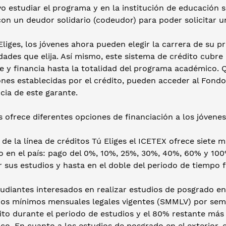
o estudiar el programa y en la institución de educación 
on un deudor solidario (codeudor) para poder solicitar u
liges, los jóvenes ahora pueden elegir la carrera de su p
dades que elija. Así mismo, este sistema de crédito cubre 
e y financia hasta la totalidad del programa académico. 
nes establecidas por el crédito, pueden acceder al Fondo
ncia de este garante.
s ofrece diferentes opciones de financiación a los jóven
 de la línea de créditos Tú Eliges el ICETEX ofrece siete
o en el país: pago del 0%, 10%, 25%, 30%, 40%, 60% y 100
 sus estudios y hasta en el doble del periodo de tiempo 
udiantes interesados en realizar estudios de posgrado en 
rios mínimos mensuales legales vigentes (SMMLV) por seme
dito durante el periodo de estudios y el 80% restante má
o. En cuanto a los estudios de posgrado en el exterior, 