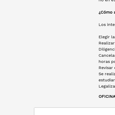
¿Cómo ac
Los int
Elegir l
Realizar
Diligenc
Cancelar
horas po
Revisar 
Se real
estudiar
Legaliza
OFICIN