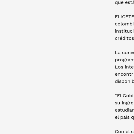
que est
El ICETE
colombia
instituc
créditos
La convo
programa
Los inte
encontra
disponi
“El Gobi
su ingr
estudian
el país
Con el c