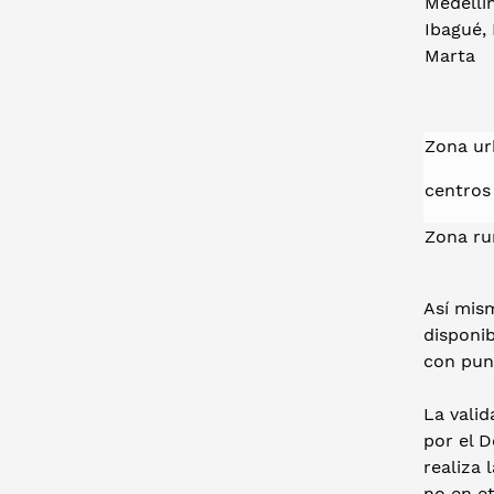
Medellí
Ibagué, 
Marta
Zona urb
centros 
Zona ru
Así mism
disponib
con pun
La valid
por el 
realiza 
no en et