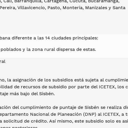
n, Cali, Barranquilla, Cartagena, Cúcuta, Bucaramanga,
Pereira, Villavicencio, Pasto, Montería, Manizales y Santa
ana diferente a las 14 ciudades principales:
poblados y la zona rural dispersa de estas.
ral
o, la asignación de los subsidios está sujeta al cumplimie
ilidad de recursos de subsidio por parte del ICETEX, los 
taje más bajo del Sisbén.
ación del cumplimiento de puntaje de Sisbén se realiza d
Departamento Nacional de Planeación (DNP) al ICETEX, a t
la solicitud de crédito. Así mismo, este subsidio solo es a
apas posteriores.