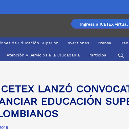
Ingresa a ICETEX virtual
ciones de Educación Superior
Inversiones
Prensa
Tran
Atención y Servicios a la Ciudadanía
Participa
DUCACIÓN SUPERIOR DE 35.000 COLOMBIANOS
 ICETEX LANZÓ CONVOCA
ANCIAR EDUCACIÓN SUPE
LOMBIANOS
2016