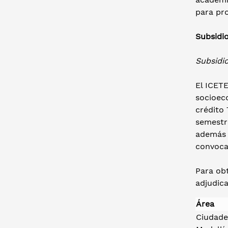
para pr
Subsidio
Subsidi
El ICETE
socioeco
crédito
semestr
además d
convocat
Para obt
adjudica
Área
Ciudade