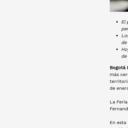
El 
pe
Los
de
Ho
de
Bogotá D
más cer
territor
de enero
La Feria
Fernando
En esta