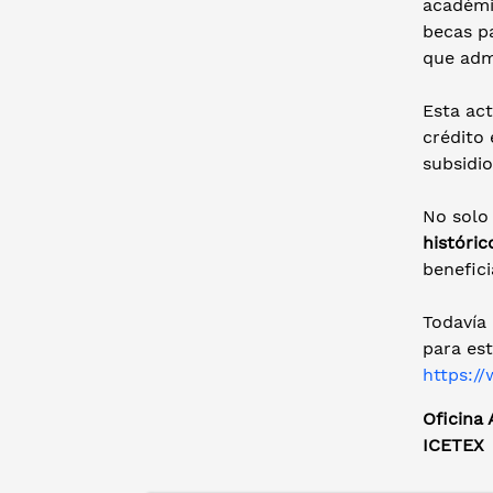
académic
becas p
que adm
Esta act
crédito
subsidio
No solo
históric
benefic
Todavía 
para es
https://
Oficina
ICETEX