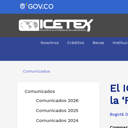
Nosotros
Créditos
Becas
Institu
El ICETEX más humano desde las regiones: llega la ‘Fer
Comunicados
El 
Comunicados
la 
Comunicados 2026
Comunicados 2025
Bogotá D
Comunicados 2024
Compart