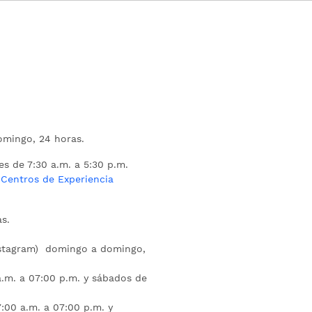
mingo, 24 horas.
es de 7:30 a.m. a 5:30 p.m.
s
Centros de Experiencia
s.
nstagram) domingo a domingo,
a.m. a 07:00 p.m. y sábados de
:00 a.m. a 07:00 p.m. y