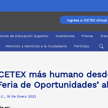
Ingresa a ICETEX virtual
ciones de Educación Superior
Inversiones
Prensa
Tran
Atención y Servicios a la Ciudadanía
Participa
ia de Oportunidades’ al Meta
ICETEX más humano desde 
‘Feria de Oportunidades’ a
.C., 19 De Enero 2023
e en: