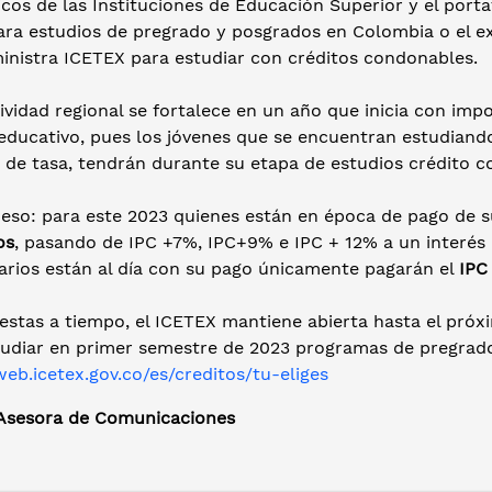
os de las Instituciones de Educación Superior y el portafo
ara estudios de pregrado y posgrados en Colombia o el ex
inistra ICETEX para estudiar con créditos condonables.
ividad regional se fortalece en un año que inicia con impo
 educativo, pues los jóvenes que se encuentran estudian
 de tasa, tendrán durante su etapa de estudios crédito co
 eso: para este 2023 quienes están en época de pago de s
os
, pasando de IPC +7%, IPC+9% e IPC + 12% a un interés
iarios están al día con su pago únicamente pagarán el
IPC
estas a tiempo, el ICETEX mantiene abierta hasta el próx
tudiar en primer semestre de 2023 programas de pregrado
web.icetex.gov.co/es/creditos/tu-eliges
 Asesora de Comunicaciones