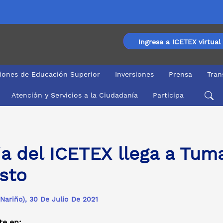
Ingresa a ICETEX virtual
ciones de Educación Superior
Inversiones
Prensa
Tran
Atención y Servicios a la Ciudadanía
Participa
ia del ICETEX llega a Tuma
sto
Nariño), 30 De Julio De 2021
e en: