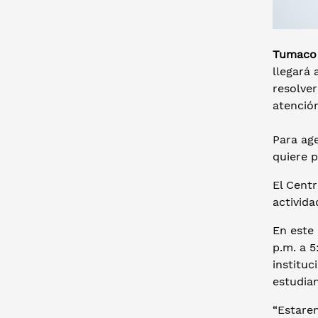
Tumaco (
llegará
resolver
atención
Para age
quiere p
El Centr
activida
En este 
p.m. a 5
instituc
estudia
“Estare