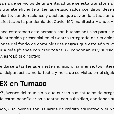
 gama de servicios de una entidad que se está transforma
 trámite eficiente a temas relacionados con giros, desem
iento, condonaciones y auxilios que alivien la situación
s afectados la pandemia del Covid-19”, manifestó Manuel 
aco estaremos esta semana con buenas noticias para sus
de atención presencial en el Centro Integrado de Servici
ciones del fondo de comunidades negras que este año tuv
er a más jóvenes con créditos 100% condonables y subsid
”, agregó el directivo.
ndarse a las ferias en este municipio nariñense, los inte
articipar, así como la fecha y hora de su visita, en el sigu
EX en Tumaco
27
jóvenes del municipio que cursan sus estudios de preg
e estos beneficiarios cuentan con subsidios, condonacio
aco,
387
jóvenes son usuarios de crédito educativo y el
6