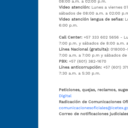
08:00 a.m. a 02:00 p.m.
Video atención:
Lunes a viernes 07
sábados de 08:00 a.m. a 02:00 p.
Video atención lengua de señas:
L
6:00 p.m.
Call Center:
+57 333 602 5656 - Lu
7:00 p.m. y sábados de 8:00 a.m. 
Línea Nacional (gratuita):
018000-9
7:00 a.m. a 7:00 p.m y sábados de
PBX:
+57 (601) 382-1670
Línea anticorrupción:
+57 (601) 37
7:30 a.m. a 5:30 p.m.
Peticiones, quejas, reclamos, suge
Digital
Radicación de Comunicaciones Ofic
comunicacionesoficiales@icetex.g
Correo de notificaciones judiciales