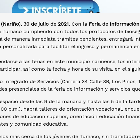
Nariño), 30 de julio de 2021.
Con la
Feria de Información 
 a Tumaco cumpliendo con todos los protocolos de bioseg
á de manera inmediata trámites pendientes, entregará inf
 personalizada para facilitar el ingreso y permanencia en
ndarse a las ferias en este municipio nariñense, los inte
articipar, así como la fecha y hora de su visita, en el sigu
o Integrado de Servicios (Carrera 34 Calle 3B, Los Pinos, 
des presenciales de la feria de información y servicios que
espacio desde las 9 de la mañana y hasta las 5 de la tar
:00 p.m.), habrá talleres de orientación vocacional, enc
iones de educación superior, orientación educación financi
ntes y comunidad educativa.
mos más cerca de los jóvenes de Tumaco, sin tramitadores