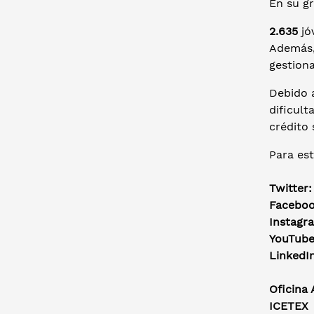
En su gr
2.635
jó
Además
gestiona
Debido 
dificult
crédito 
Para est
Twitter
Facebo
Instagr
YouTub
LinkedI
Oficina
ICETEX