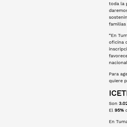
toda la
daremos
sostenim
familia
“En Tum
oficina 
inscrip
favorec
nacional
Para age
quiere p
ICET
Son
3.0
El
95%
d
En Tum