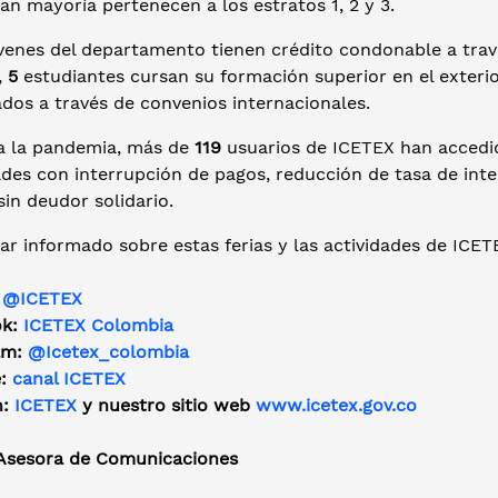
an mayoría pertenecen a los estratos 1, 2 y 3.
venes del departamento tienen crédito condonable a trav
,
5
estudiantes cursan su formación superior en el exteri
dos a través de convenios internacionales.
a la pandemia, más de
119
usuarios de ICETEX han accedido
ades con interrupción de pagos, reducción de tasa de int
sin deudor solidario.
ar informado sobre estas ferias y las actividades de ICET
:
@ICETEX
ok:
ICETEX Colombia
am:
@Icetex_colombia
e:
canal ICETEX
n:
ICETEX
y nuestro sitio web
www.icetex.gov.co
 Asesora de Comunicaciones