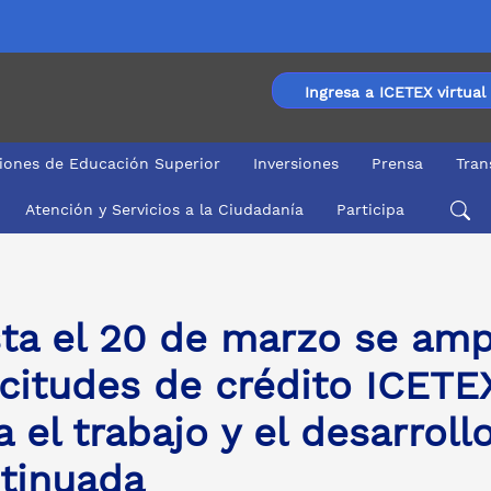
Ingresa a ICETEX virtual
ciones de Educación Superior
Inversiones
Prensa
Tran
Atención y Servicios a la Ciudadanía
Participa
 crédito ICETEX para educación para el trabajo y el desa
ta el 20 de marzo se amp
icitudes de crédito ICETE
a el trabajo y el desarro
tinuada