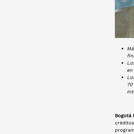
Má
fi
Los
en 
Lo
70
in
Bogotá D
crédito
program