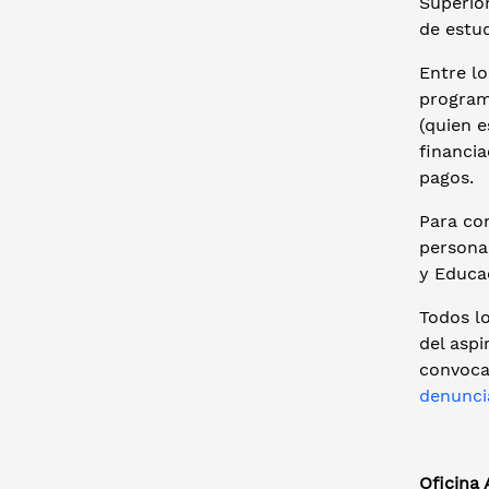
Superio
de estud
Entre lo
program
(quien e
financia
pagos.
Para co
persona
y Educa
Todos lo
del aspi
convoca
denunci
Oficina