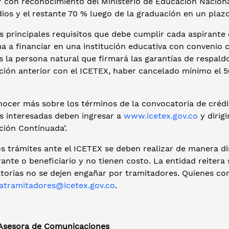
r con reconocimiento del Ministerio de Educación Naciona
ios y el restante 70 % luego de la graduación en un plaz
s principales requisitos que debe cumplir cada aspirante 
a a financiar en una institución educativa con convenio 
s la persona natural que firmará las garantías de respaldo 
ción anterior con el ICETEX, haber cancelado mínimo el 50
nocer más sobre los términos de la convocatoria de créd
s interesadas deben ingresar a
www.icetex.gov.co
y dirig
ción Continuada’.
s trámites ante el ICETEX se deben realizar de manera dir
rante o beneficiario y no tienen costo. La entidad reitera
torias no se dejen engañar por tramitadores. Quienes con
atramitadores@icetex.gov.co
.
 Asesora de Comunicaciones