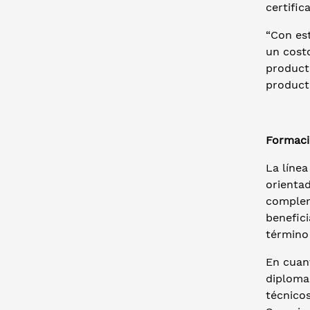
certific
“Con es
un cost
product
producti
Formaci
La líne
orienta
compleme
benefici
término 
En cuan
diplomad
técnico