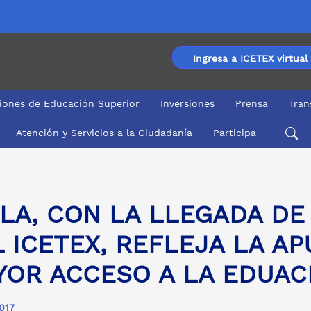
Ingresa a ICETEX virtual
ciones de Educación Superior
Inversiones
Prensa
Tran
Atención y Servicios a la Ciudadanía
Participa
CETEX, REFLEJA LA APUESTA POR UN MAYOR ACCESO A 
LA, CON LA LLEGADA DE
 ICETEX, REFLEJA LA A
YOR ACCESO A LA EDUAC
2017