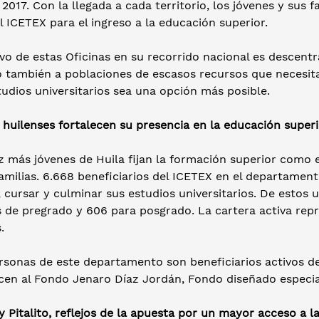
2017. Con la llegada a cada territorio, los jóvenes y sus f
l ICETEX para el ingreso a la educación superior.
ivo de estas Oficinas en su recorrido nacional es descentr
 también a poblaciones de escasos recursos que necesitan
tudios universitarios sea una opción más posible.
huilenses fortalecen su presencia en la educación superi
 más jóvenes de Huila fijan la formación superior como e
amilias. 6.668 beneficiarios del ICETEX en el departament
 cursar y culminar sus estudios universitarios. De estos 
s de pregrado y 606 para posgrado. La cartera activa rep
.
ersonas de este departamento son beneficiarios activos d
cen al Fondo Jenaro Díaz Jordán, Fondo diseñado especi
 Pitalito, reflejos de la apuesta por un mayor acceso a l