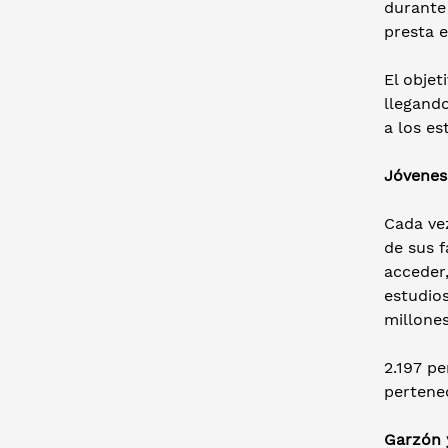
durante 
presta e
El objet
llegando
a los es
Jóvenes 
Cada vez
de sus f
acceder,
estudio
millones
2.197 p
pertene
Garzón y