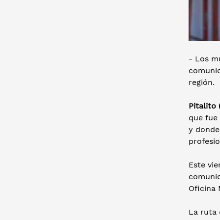
- Los mu
comunid
región.
Pitalito
que fue
y donde 
profesio
Este vie
comunid
Oficina 
La ruta 