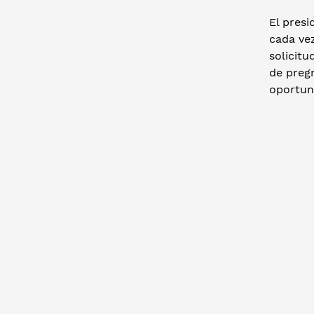
El pres
cada ve
solicit
de preg
oportuni