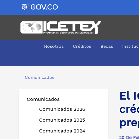
Nosotros
Créditos
Becas
Institu
El ICETEX abre postulaciones para nuevos créditos edu
Comunicados
El 
Comunicados
cré
Comunicados 2026
pre
Comunicados 2025
Comunicados 2024
20 De Fe