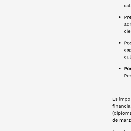
sal
Pr
adm
cie
Po
esp
cu
Po
Per
Es impo
financi
(diploma
de marz