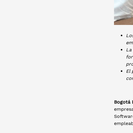
Lo
emp
La 
fo
pro
El 
co
Bogotá D
empresar
Softwar
empleab