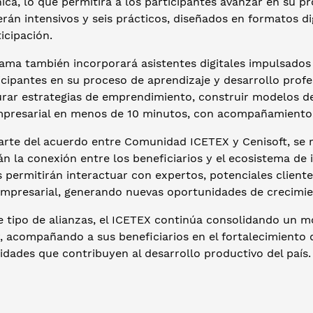
ica, lo que permitirá a los participantes avanzar en su p
rán intensivos y seis prácticos, diseñados en formatos dig
ticipación.
ama también incorporará asistentes digitales impulsados 
icipantes en su proceso de aprendizaje y desarrollo prof
rar estrategias de emprendimiento, construir modelos de 
mpresarial en menos de 10 minutos, con acompañamiento d
rte del acuerdo entre Comunidad ICETEX y Cenisoft, se r
rán la conexión entre los beneficiarios y el ecosistema 
 permitirán interactuar con expertos, potenciales cliente
empresarial, generando nuevas oportunidades de crecimi
e tipo de alianzas, el ICETEX continúa consolidando un m
r, acompañando a sus beneficiarios en el fortalecimiento
dades que contribuyen al desarrollo productivo del país.