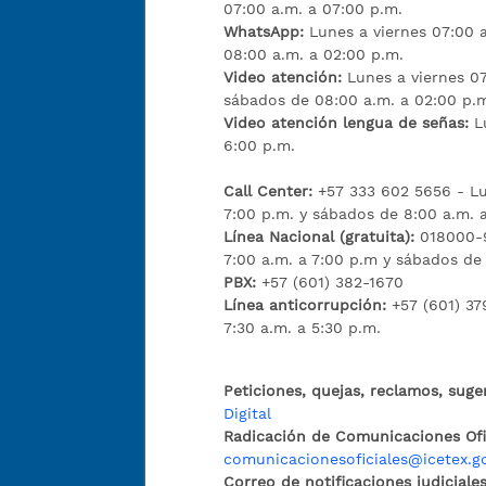
07:00 a.m. a 07:00 p.m.
WhatsApp:
Lunes a viernes 07:00 
08:00 a.m. a 02:00 p.m.
Video atención:
Lunes a viernes 07
sábados de 08:00 a.m. a 02:00 p.
Video atención lengua de señas:
L
6:00 p.m.
Call Center:
+57 333 602 5656 - Lu
7:00 p.m. y sábados de 8:00 a.m. 
Línea Nacional (gratuita):
018000-9
7:00 a.m. a 7:00 p.m y sábados de
PBX:
+57 (601) 382-1670
Línea anticorrupción:
+57 (601) 37
7:30 a.m. a 5:30 p.m.
Peticiones, quejas, reclamos, suge
Digital
Radicación de Comunicaciones Ofic
comunicacionesoficiales@icetex.g
Correo de notificaciones judiciales