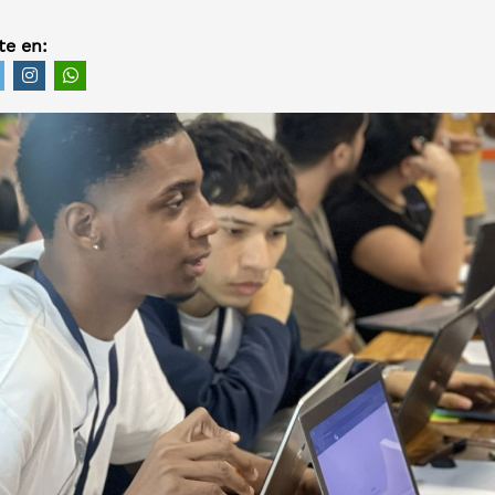
e en: