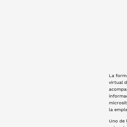
La forma
virtual 
acompaña
informa
microsi
la emple
Uno de 