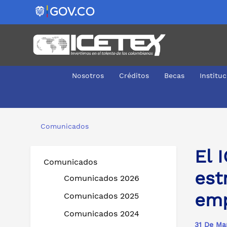
Nosotros
Créditos
Becas
Institu
El ICETEX y Cenisoft consolidan acuerdo estratégico par
Comunicados
El 
Comunicados
est
Comunicados 2026
emp
Comunicados 2025
Comunicados 2024
31 De Ma