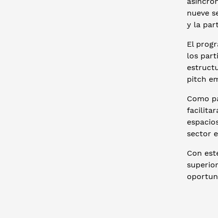
asincrón
nueve se
y la par
El progr
los part
estructu
pitch e
Como pa
facilita
espacios
sector 
Con est
superio
oportuni