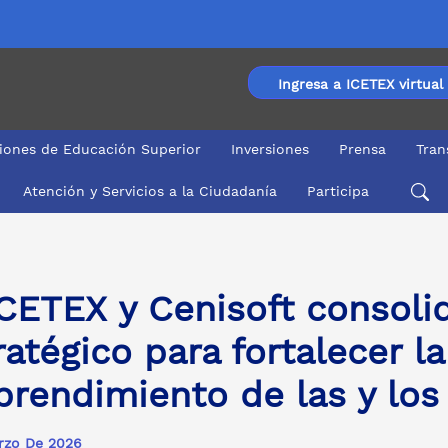
Ingresa a ICETEX virtual
ciones de Educación Superior
Inversiones
Prensa
Tran
Atención y Servicios a la Ciudadanía
Participa
a fortalecer la empleabilidad y el emprendimiento de las
ICETEX y Cenisoft consol
ratégico para fortalecer l
rendimiento de las y los
rzo De 2026