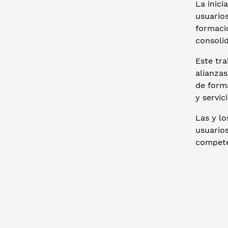
La inici
usuario
formaci
consolid
Este tr
alianza
de form
y servic
Las y lo
usuario
compete