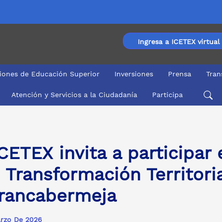
Ingresa a ICETEX virtual
ciones de Educación Superior
Inversiones
Prensa
Tran
Atención y Servicios a la Ciudadanía
Participa
ransformación Territorial en Barrancabermeja
ICETEX invita a participar 
 Transformación Territori
rancabermeja
rzo De 2026