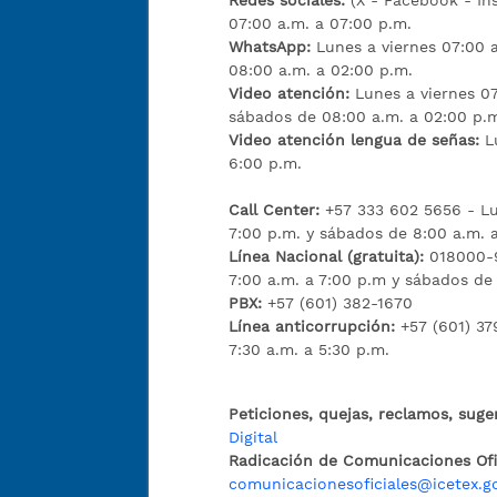
Redes sociales:
(X - Facebook - I
07:00 a.m. a 07:00 p.m.
WhatsApp:
Lunes a viernes 07:00 
08:00 a.m. a 02:00 p.m.
Video atención:
Lunes a viernes 07
sábados de 08:00 a.m. a 02:00 p.
Video atención lengua de señas:
L
6:00 p.m.
Call Center:
+57 333 602 5656 - Lu
7:00 p.m. y sábados de 8:00 a.m. 
Línea Nacional (gratuita):
018000-9
7:00 a.m. a 7:00 p.m y sábados de
PBX:
+57 (601) 382-1670
Línea anticorrupción:
+57 (601) 37
7:30 a.m. a 5:30 p.m.
Peticiones, quejas, reclamos, suge
Digital
Radicación de Comunicaciones Ofic
comunicacionesoficiales@icetex.g