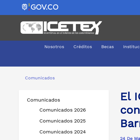
Nosotros
Créditos
Becas
Institu
El ICETEX invita a participar en el Diálogo Social con T
Comunicados
El 
Comunicados
con
Comunicados 2026
Bar
Comunicados 2025
Comunicados 2024
24 De Ma