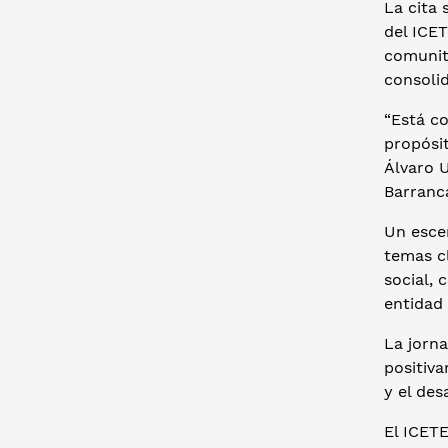
La cita 
del ICET
comunita
consoli
“Está co
propósit
Álvaro U
Barranca
Un escen
temas c
social,
entidad 
La jorn
positiv
y el des
El ICETE