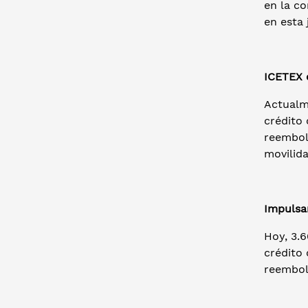
en la c
en esta 
ICETEX 
Actualm
crédito 
reembols
movilida
Impulsa
Hoy, 3.6
crédito
reembols