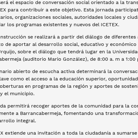
será el espacio de conversación social orientado a la tran
EX para contribuir a este objetivo. Esta jornada participat
rios, organizaciones sociales, autoridades locales y ciud
dar los programas existentes y nuevos del ICETEX.
nstrucción se realizará a partir del diálogo de diferentes
o de aportar al desarrollo social, educativo y económico d
rquijo, sobre el diálogo que tendrá lugar en la Universid
bermeja (auditorio Mario González), de 8:00 a. m a 1:00 
ario abierto de escucha activa determinará la conversaci
lave como el acceso a la educación superior, oportunidad
 coberturas en programas de la región y aportes de soste
y el municipio.
ada permitirá recoger aportes de la comunidad para la co
amente a Barrancabermeja, fomentando una transformación 
arrollo integral.
X extiende una invitación a toda la ciudadanía a sumarse a