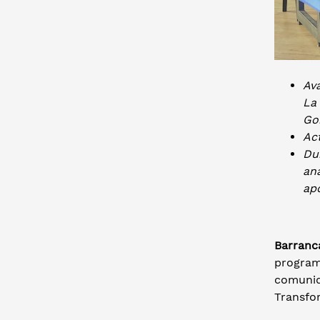
Ava
La 
Go
Ac
Dur
an
apo
Barranc
programa
comunid
Transfor