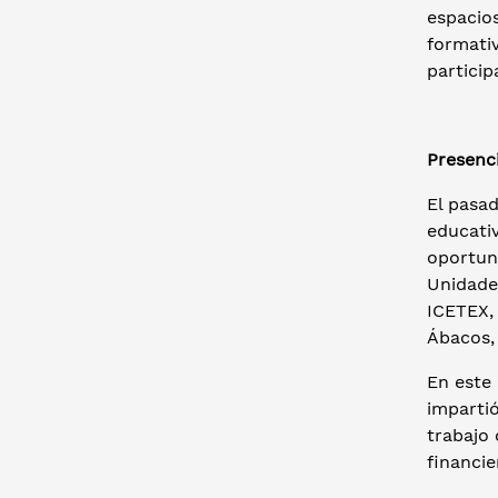
espacio
formati
particip
Presenc
El pasad
educativ
oportuni
Unidade
ICETEX, 
Ábacos, 
En este 
impartió
trabajo 
financie