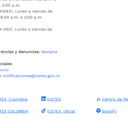
a 2:00 p.m.
16821. Lunes a viernes de
 8:00 a.m. a 2:00 p.m.
9-0521. Lunes a viernes de
rencias y denuncias:
Ventana
iales:
ov.co
:
notificaciones@icetex.gov.co
TEX_Colombia
ICETEX
Centro de Re
TEX COLOMBIA
ICETEX_oficial
Spotify