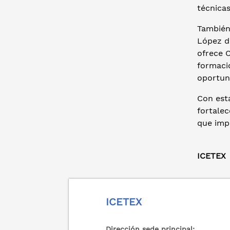
técnicas
También,
López de
ofrece 
formaci
oportun
Con est
fortalec
que imp
ICETEX
ICETEX
Dirección sede principal: