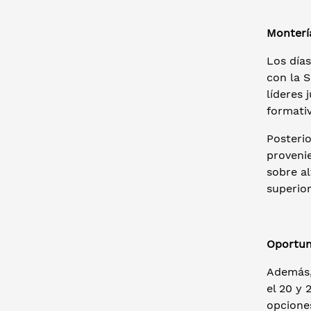
Monterí
Los días
con la S
líderes 
formativ
Posterio
proveni
sobre a
superio
Oportun
Además,
el 20 y
opciones