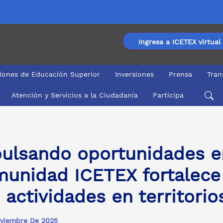
Ingresa a ICETEX virtual
ciones de Educación Superior
Inversiones
Prensa
Tran
Atención y Servicios a la Ciudadanía
Participa
ICETEX fortalece su acompañamiento con actividades en 
ulsando oportunidades en
unidad ICETEX fortalec
 actividades en territorio
viembre De 2025