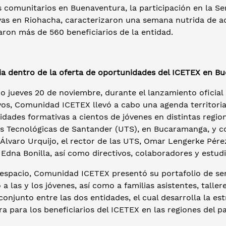
s comunitarios en Buenaventura, la participación en la 
vas en Riohacha, caracterizaron una semana nutrida de 
aron más de 560 beneficiarios de la entidad.
ia dentro de la oferta de oportunidades del ICETEX en 
o jueves 20 de noviembre, durante el lanzamiento oficial
os, Comunidad ICETEX llevó a cabo una agenda territorial
dades formativas a cientos de jóvenes en distintas regione
s Tecnológicas de Santander (UTS), en Bucaramanga, y con
Álvaro Urquijo, el rector de las UTS, Omar Lengerke Pérez
Edna Bonilla, así como directivos, colaboradores y estudi
espacio, Comunidad ICETEX presentó su portafolio de serv
 a las y los jóvenes, así como a familias asistentes, tall
conjunto entre las dos entidades, el cual desarrolla la e
ra para los beneficiarios del ICETEX en las regiones del p