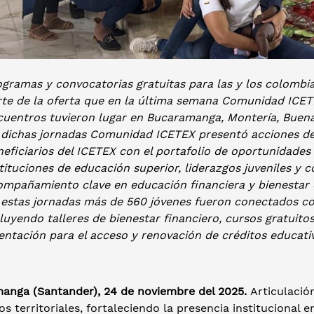
gramas y convocatorias gratuitas para las y los colombia
rte de la oferta que en la última semana Comunidad ICETE
cuentros tuvieron lugar en Bucaramanga, Montería, Buen
 dichas jornadas Comunidad ICETEX presentó acciones d
eficiarios del ICETEX con el portafolio de oportunidades 
tituciones de educación superior, liderazgos juveniles y 
ompañamiento clave en educación financiera y bienestar e
 estas jornadas más de 560 jóvenes fueron conectados c
luyendo talleres de bienestar financiero, cursos gratuitos
entación para el acceso y renovación de créditos educati
anga (Santander), 24 de noviembre del 2025.
Articulación
os territoriales, fortaleciendo la presencia instituciona