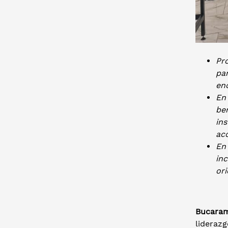
Pro
pa
en
En
ben
ins
ac
En
inc
ori
Bucaram
liderazg