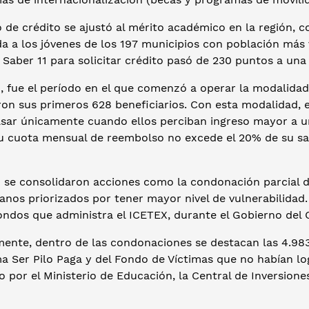
 de crédito se ajustó al mérito académico en la región, c
a a los jóvenes de los 197 municipios con población más 
 Saber 11 para solicitar crédito pasó de 230 puntos a un
, fue el período en el que comenzó a operar la modalidad
ron sus primeros 628 beneficiarios. Con esta modalidad,
sar únicamente cuando ellos perciban ingreso mayor a u
su cuota mensual de reembolso no excede el 20% de su sal
 se consolidaron acciones como la condonación parcial de
nos priorizados por tener mayor nivel de vulnerabilidad.
fondos que administra el ICETEX, durante el Gobierno del
mente, dentro de las condonaciones se destacan las 4.983
 Ser Pilo Paga y del Fondo de Víctimas que no habían log
o por el Ministerio de Educación, la Central de Inversion