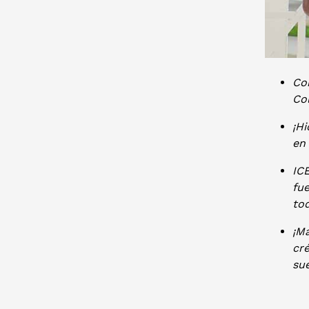
Co
Co
¡H
en 
ICE
fue
to
¡M
cr
sue