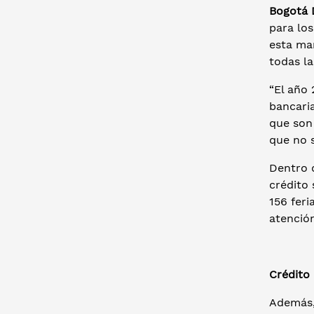
Bogotá D
para los
esta man
todas la
“El año 
bancaria
que son
que no s
Dentro d
crédito 
156 feri
atención
Crédito
Además, 