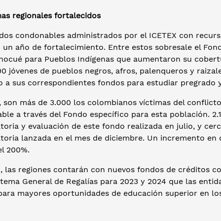
as regionales fortalecidos
dos condonables administrados por el ICETEX con recurso
n un año de fortalecimiento. Entre estos sobresale el Fo
hocué para Pueblos Indígenas que aumentaron su cobertur
00 jóvenes de pueblos negros, afros, palenqueros y raiza
o a sus correspondientes fondos para estudiar pregrado 
 son más de 3.000 los colombianos víctimas del conflicto
le a través del Fondo específico para esta población. 2.
oria y evaluación de este fondo realizada en julio, y cer
toria lanzada en el mes de diciembre. Un incremento en 
el 200%.
, las regiones contarán con nuevos fondos de créditos co
stema General de Regalías para 2023 y 2024 que las entid
para mayores oportunidades de educación superior en los 