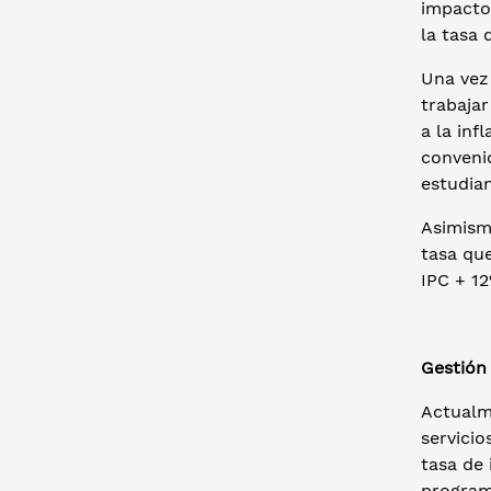
impacto 
la tasa 
Una vez 
trabajar
a la inf
convenio
estudian
Asimism
tasa que
IPC + 12
Gestión 
Actualm
servicio
tasa de 
program