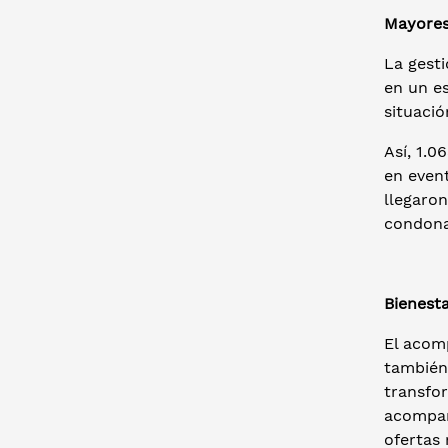
Mayores
La gest
en un es
situaci
Así, 1.0
en even
llegaron
condona
Bienest
El acom
también 
transfo
acompañ
ofertas 