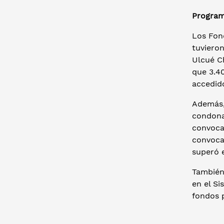
Program
Los Fon
tuviero
Ulcué C
que 3.4
accedid
Además,
condonab
convocat
convoca
superó 
También
en el Si
fondos 