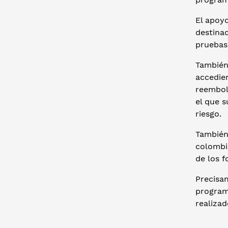
El apoyo
destinad
pruebas
También
accedie
reembol
el que 
riesgo.
También
colombia
de los 
Precisa
programa
realizad