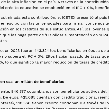
de la alta inflación en el país. A través de la contribució
del crédito educativo se estableció en el IPC + 0%, benefi
culminada esta contribución, el ICETEX presentó al país la
 en equipo con las universidades para firmar convenios qu
lación en los créditos de sus estudiantes. Así, los jóvenes
 que las haga parte de ‘U Solidaria’ mantendrán en 2024 
tes.
o, en 2023 fueron 143.324 los beneficiarios en época de 
 no supera el IPC + 3%. Ellos habían pasado de tasas que
%, lo que significó la mayor reducción de tasas de crédito
en casi un millón de beneficiarios
ente, 946.377 colombianos son beneficiarios activos del 
s. De ellos, 425.085 cuentan con crédito tradicional reem
interés), 518.566 tienen crédito condonable a través de l
as de internacionalización (becas y programas de movilid