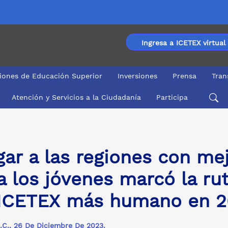
Ingresa a ICETEX virtual
ciones de Educación Superior
Inversiones
Prensa
Tran
Atención y Servicios a la Ciudadanía
Participa
los jóvenes marcó la ruta del cambio hacia un ICETEX m
gar a las regiones con me
a los jóvenes marcó la ru
ICETEX más humano en 2
.C., 26 De Diciembre De 2023.