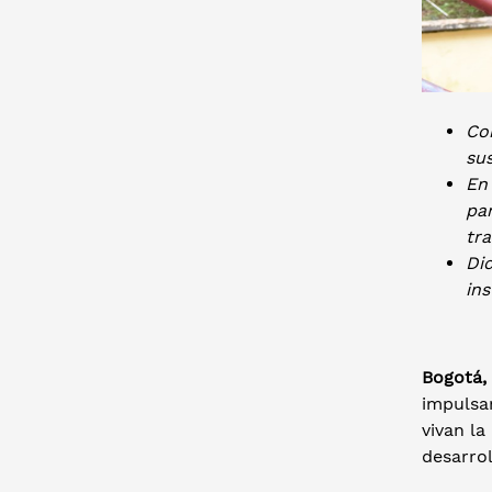
Con
sus
En
par
tra
Dic
in
Bogotá,
impulsa
vivan la
desarrol