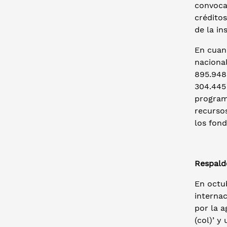
convocat
créditos
de la in
En cuan
nacional
895.948
304.445
program
recursos
los fond
Respald
En octub
internac
por la a
(col)’ y