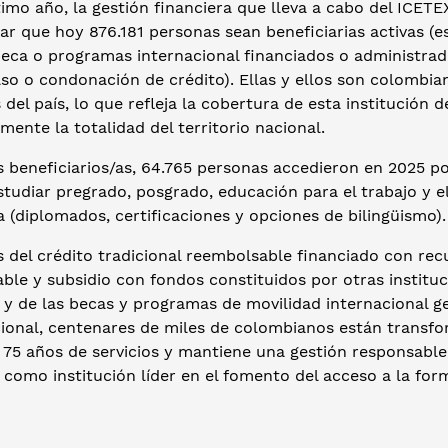
timo año, la gestión financiera que lleva a cabo del ICETE
ar que hoy 876.181 personas sean beneficiarias activas (e
beca o programas internacional financiados o administrad
o o condonación de crédito). Ellas y ellos son colombian
s del país, lo que refleja la cobertura de esta institución
mente la totalidad del territorio nacional.
s beneficiarios/as, 64.765 personas accedieron en 2025 p
studiar pregrado, posgrado, educación para el trabajo y
 (diplomados, certificaciones y opciones de bilingüismo).
s del crédito tradicional reembolsable financiado con rec
ble y subsidio con fondos constituidos por otras institu
 y de las becas y programas de movilidad internacional g
cional, centenares de miles de colombianos están transf
 75 años de servicios y mantiene una gestión responsable
como institución líder en el fomento del acceso a la form