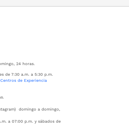
mingo, 24 horas.
es de 7:30 a.m. a 5:30 p.m.
s
Centros de Experiencia
s.
nstagram) domingo a domingo,
a.m. a 07:00 p.m. y sábados de