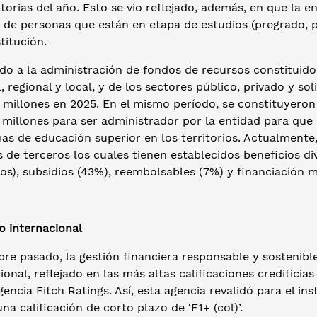
orias del año. Esto se vio reflejado, además, en que la 
 de personas que están en etapa de estudios (pregrado, p
stitución.
do a la administración de fondos de recursos constituido
, regional y local, y de los sectores público, privado y so
 millones en 2025. En el mismo período, se constituyeron
 millones para ser administrador por la entidad para qu
as de educación superior en los territorios. Actualmente
 de terceros los cuales tienen establecidos beneficios d
os), subsidios (43%), reembolsables (7%) y financiación m
o internacional
re pasado, la gestión financiera responsable y sostenibl
ional, reflejado en las más altas calificaciones crediticia
gencia Fitch Ratings. Así, esta agencia revalidó para el ins
 una calificación de corto plazo de ‘F1+ (col)’.