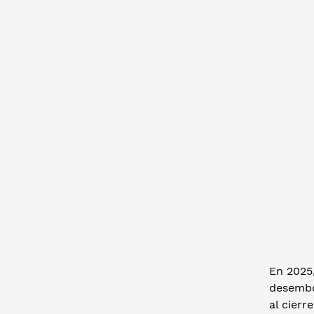
En 2025,
desembol
al cier