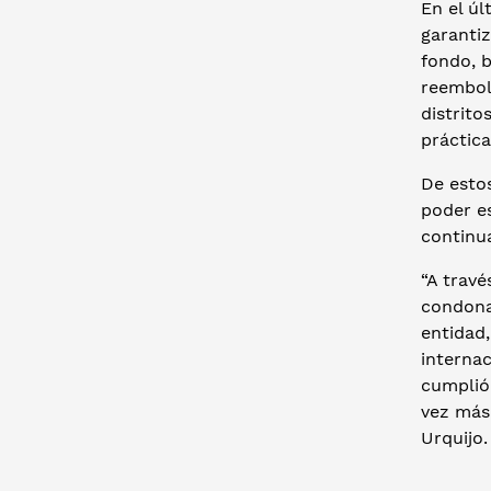
En el úl
garantiz
fondo, 
reembols
distrito
práctica
De esto
poder e
continua
“A travé
condona
entidad,
interna
cumplió
vez más 
Urquijo.