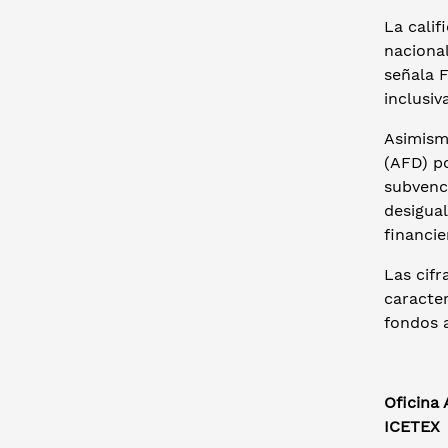
La calif
nacional
señala F
inclusi
Asimismo
(AFD) p
subvenc
desigual
financie
Las cif
caracter
fondos 
Oficina
ICETEX