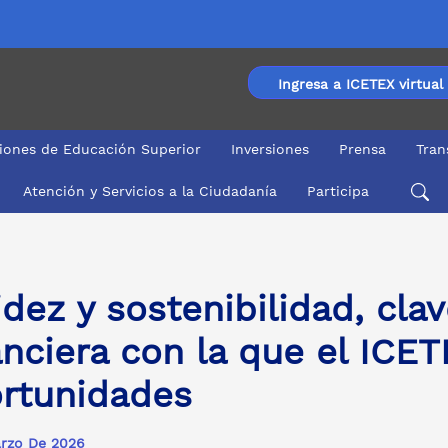
Ingresa a ICETEX virtual
ciones de Educación Superior
Inversiones
Prensa
Tran
Atención y Servicios a la Ciudadanía
Participa
ra con la que el ICETEX sigue impulsando oportunidades
idez y sostenibilidad, cla
anciera con la que el ICE
rtunidades
rzo De 2026