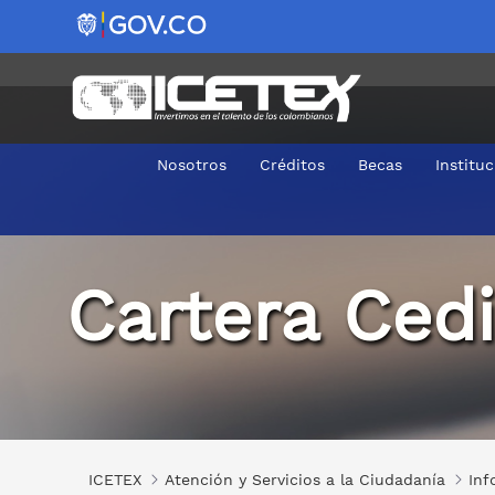
Nosotros
Créditos
Becas
Institu
Cartera cedida CISA ICETEX
Cartera Ced
ICETEX
Atención y Servicios a la Ciudadanía
Inf