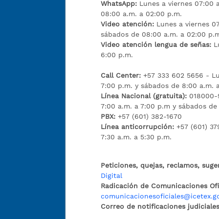
WhatsApp:
Lunes a viernes 07:00 
08:00 a.m. a 02:00 p.m.
Video atención:
Lunes a viernes 07
sábados de 08:00 a.m. a 02:00 p.
Video atención lengua de señas:
L
6:00 p.m.
Call Center:
+57 333 602 5656 - Lu
7:00 p.m. y sábados de 8:00 a.m. 
Línea Nacional (gratuita):
018000-9
7:00 a.m. a 7:00 p.m y sábados de
PBX:
+57 (601) 382-1670
Línea anticorrupción:
+57 (601) 37
7:30 a.m. a 5:30 p.m.
Peticiones, quejas, reclamos, suge
Digital
Radicación de Comunicaciones Ofic
comunicacionesoficiales@icetex.g
Correo de notificaciones judiciales