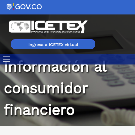
Ingresa a ICETEX virtual
Información al
Servicio al público, normas, formularios y protocolos d
consumidor
financiero