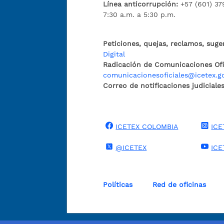
Línea anticorrupción:
+57 (601) 37
7:30 a.m. a 5:30 p.m.
Peticiones, quejas, reclamos, suge
Digital
Radicación de Comunicaciones Ofic
comunicacionesoficiales@icetex.g
Correo de notificaciones judiciales
ICETEX COLOMBIA
ICE
@ICETEX
ICE
Políticas
Red de oficinas