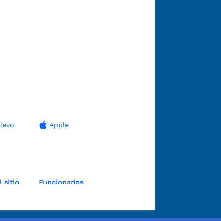
levo
Apple
 sitio
Funcionarios