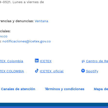
9-0521. Lunes a viernes de
rencias y denuncias:
Ventana
iales:
ov.co
:
notificaciones@icetex.gov.co
TEX_Colombia
ICETEX
Centro de Re
TEX COLOMBIA
ICETEX_oficial
Spotify
Canales de atención
Términos y condiciones
Mapa del