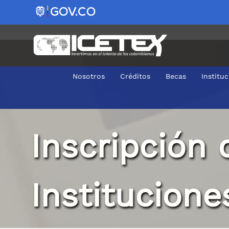
Nosotros
Créditos
Becas
Institu
Inscripcion crédito IES
Inscripción 
Institucion