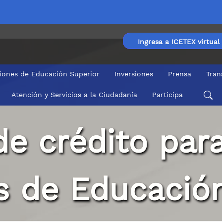
Ingresa a ICETEX virtual
ciones de Educación Superior
Inversiones
Prensa
Tran
Atención y Servicios a la Ciudadanía
Participa
de crédito para
es de Educació