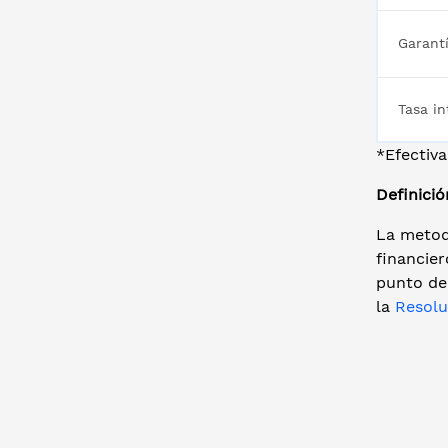
Garant
Tasa i
*Efectiv
Definició
La metod
financier
punto de 
la
Resolu