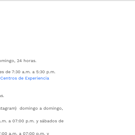
mingo, 24 horas.
es de 7:30 a.m. a 5:30 p.m.
s
Centros de Experiencia
s.
nstagram) domingo a domingo,
a.m. a 07:00 p.m. y sábados de
:00 a.m. a 07:00 p.m. y