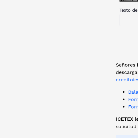
Texto de
Señores
I
descargar
creditoi
Bal
For
For
ICETEX le
solicitud