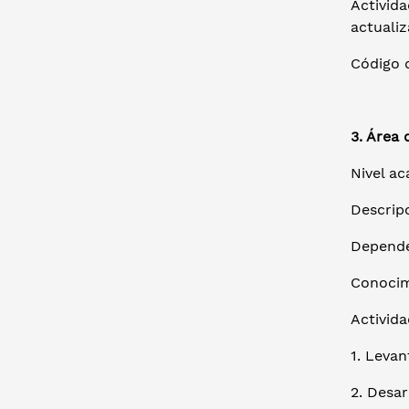
Activida
actuali
Código d
3. Área 
Nivel ac
Descrip
Depende
Conocim
Activida
1. Levan
2. Desar