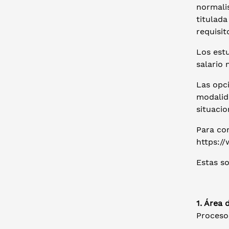
normalis
titulad
requisit
Los estu
salario
Las opc
modalida
situacio
Para co
https:/
Estas so
1. Área 
Proceso