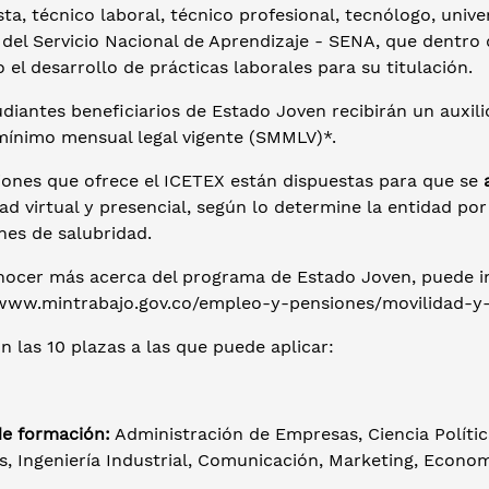
ta, técnico laboral, técnico profesional, tecnólogo, unive
a del Servicio Nacional de Aprendizaje - SENA, que dentr
o el desarrollo de prácticas laborales para su titulación.
diantes beneficiarios de Estado Joven recibirán un auxili
 mínimo mensual legal vigente (SMMLV)*.
iones que ofrece el ICETEX están dispuestas para que se
d virtual y presencial, según lo determine la entidad por 
nes de salubridad.
nocer más acerca del programa de Estado Joven, puede ing
/www.mintrabajo.gov.co/empleo-y-pensiones/movilidad-y
n las 10 plazas a las que puede aplicar:
de formación:
Administración de Empresas, Ciencia Política
s, Ingeniería Industrial, Comunicación, Marketing, Econo