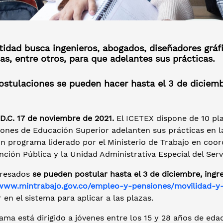
tidad busca ingenieros, abogados, diseñadores grá
s, entre otros, para que adelantes sus prácticas.
ostulaciones se pueden hacer hasta el 3 de diciemb
D.C. 17 de noviembre de 2021.
El ICETEX dispone de 10 pl
iones de Educación Superior adelanten sus prácticas en la
un programa liderado por el Ministerio de Trabajo en coo
nción Pública y la Unidad Administrativa Especial del Ser
eresados
se pueden postular hasta el 3 de diciembre, ingre
/www.mintrabajo.gov.co/empleo-y-pensiones/movilidad-y
r en el sistema para aplicar a las plazas.
ama está dirigido a jóvenes entre los 15 y 28 años de ed