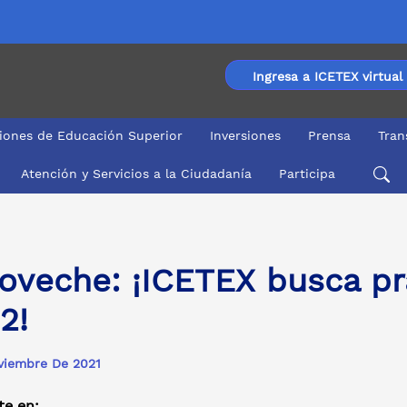
Ingresa a ICETEX virtual
ciones de Educación Superior
Inversiones
Prensa
Tran
Atención y Servicios a la Ciudadanía
Participa
oveche: ¡ICETEX busca pra
2!
viembre De 2021
e en: