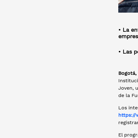
• La en
empresa
• Las p
Bogotá, 
Instituc
Joven, 
de la Fu
Los int
https:/
registra
El progr