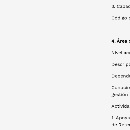
3. Capac
Código d
4. Área 
Nivel ac
Descrip
Depende
Conocim
gestión
Activida
1. Apoy
de Rete