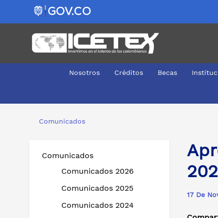
Nosotros
Créditos
Becas
Institu
Aproveche: ¡ICETEX busca practicantes para el 2022!
Comunicados
Apr
Comunicados
202
Comunicados 2026
Comunicados 2025
17 De No
Comunicados 2024
Compart