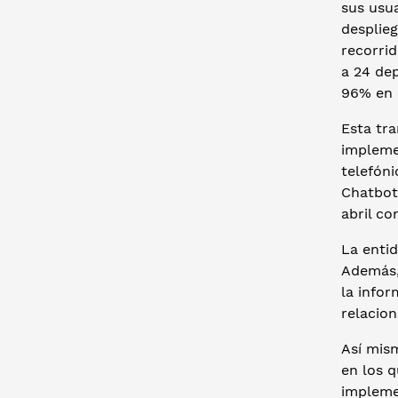
sus usu
desplieg
recorrid
a 24 de
96% en 
Esta tr
implemen
telefóni
Chatbot 
abril co
La entid
Además,
la infor
relacion
Así mism
en los q
impleme