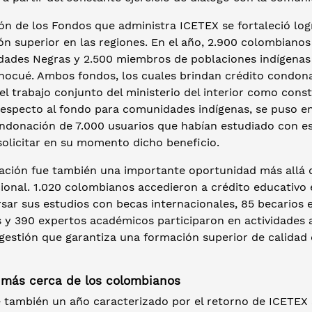
ón de los Fondos que administra ICETEX se fortaleció log
ón superior en las regiones. En el año, 2.900 colombiano
ades Negras y 2.500 miembros de poblaciones indígenas i
ocué. Ambos fondos, los cuales brindan crédito condonabl
el trabajo conjunto del ministerio del interior como con
respecto al fondo para comunidades indígenas, se puso e
ondonación de 7.000 usuarios que habían estudiado con e
solicitar en su momento dicho beneficio.
ación fue también una importante oportunidad más allá de
ional. 1.020 colombianos accedieron a crédito educativo en
sar sus estudios con becas internacionales, 85 becarios e
s y 390 expertos académicos participaron en actividades 
 gestión que garantiza una formación superior de calidad
 más cerca de los colombianos
e también un año caracterizado por el retorno de ICETEX 