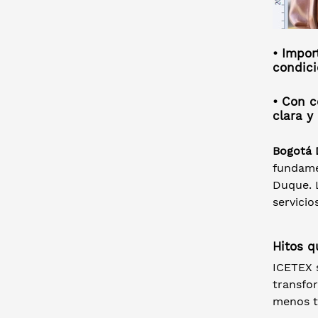
• Impor
condici
• Con c
clara y
Bogotá D
fundame
Duque. L
servicio
Hitos q
ICETEX 
transfor
menos tr