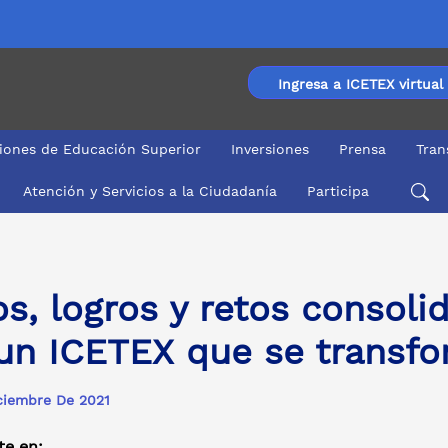
Ingresa a ICETEX virtual
ciones de Educación Superior
Inversiones
Prensa
Tran
Atención y Servicios a la Ciudadanía
Participa
n ICETEX que se
os, logros y retos consoli
un ICETEX que se transf
ciembre De 2021
e en: