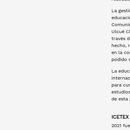
La gesti
educaci
Comunid
Ulcué Ch
través d
hecho, 
en la c
podido 
La educ
internac
para cur
estudio
de esta
ICETEX
2021 fu