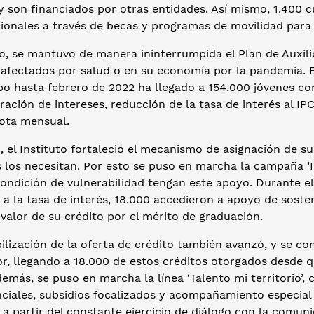
y son financiados por otras entidades. Así mismo, 1.400 
ionales a través de becas y programas de movilidad para e
o, se mantuvo de manera ininterrumpida el Plan de Auxili
s afectados por salud o en su economía por la pandemia.
po hasta febrero de 2022 ha llegado a 154.000 jóvenes co
ración de intereses, reducción de la tasa de interés al I
uota mensual.
 el Instituto fortaleció el mecanismo de asignación de su
 los necesitan. Por esto se puso en marcha la campaña ‘I
ondición de vulnerabilidad tengan este apoyo. Durante el
 a la tasa de interés, 18.000 accedieron a apoyo de sost
valor de su crédito por el mérito de graduación.
bilización de la oferta de crédito también avanzó, y se co
r, llegando a 18.000 de estos créditos otorgados desde
emás, se puso en marcha la línea ‘Talento mi territorio’,
ciales, subsidios focalizados y acompañamiento especial 
 a partir del constante ejercicio de diálogo con la comuni