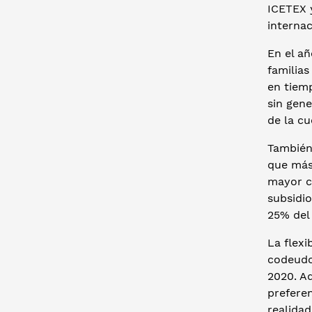
ICETEX 
internac
En el añ
familia
en tiem
sin gene
de la c
También,
que más
mayor c
subsidio
25% del 
La flexi
codeudo
2020. Ad
preferen
realidad