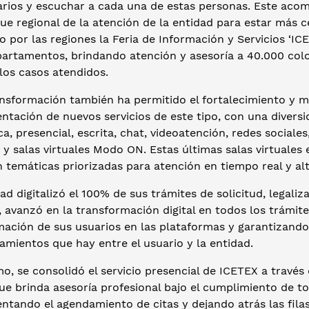
arios y escuchar a cada una de estas personas. Este acom
ue regional de la atención de la entidad para estar más c
o por las regiones la Feria de Información y Servicios ‘IC
partamentos, brindando atención y asesoría a 40.000 colo
los casos atendidos.
ansformación también ha permitido el fortalecimiento y m
tación de nuevos servicios de este tipo, con una diversid
ca, presencial, escrita, chat, videoatención, redes sociale
y salas virtuales Modo ON. Estas últimas salas virtuales 
n temáticas priorizadas para atención en tiempo real y al
ad digitalizó el 100% de sus trámites de solicitud, legali
 avanzó en la transformación digital en todos los trámit
mación de sus usuarios en las plataformas y garantizando 
amientos que hay entre el usuario y la entidad.
o, se consolidó el servicio presencial de ICETEX a través
ue brinda asesoría profesional bajo el cumplimiento de t
ntando el agendamiento de citas y dejando atrás las fila