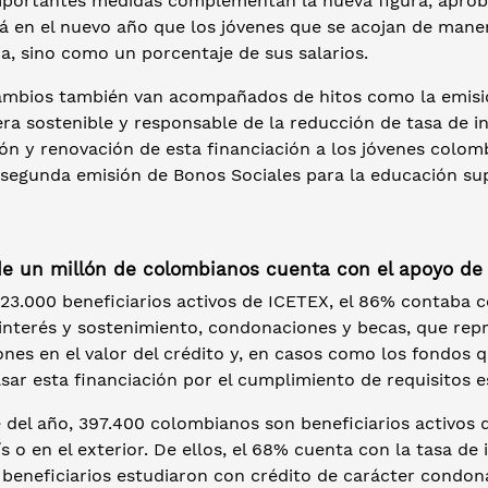
mportantes medidas complementan la nueva figura, aprob
rá en el nuevo año que los jóvenes que se acojan de mane
ja, sino como un porcentaje de sus salarios.
ambios también van acompañados de hitos como la emisió
a sostenible y responsable de la reducción de tasa de in
ón y renovación de esta financiación a los jóvenes colom
 segunda emisión de Bonos Sociales para la educación sup
e un millón de colombianos cuenta con el apoyo de
23.000 beneficiarios activos de ICETEX, el 86% contaba c
 interés y sostenimiento, condonaciones y becas, que rep
nes en el valor del crédito y, en casos como los fondos 
sar esta financiación por el cumplimiento de requisitos 
e del año, 397.400 colombianos son beneficiarios activos 
ís o en el exterior. De ellos, el 68% cuenta con la tasa de
 beneficiarios estudiaron con crédito de carácter condon