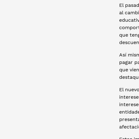
El pasad
al cambi
educativ
comport
que teng
descuent
Así mism
pagar pa
que vien
destaque
El nuev
interese
interese
entidade
present
afectac