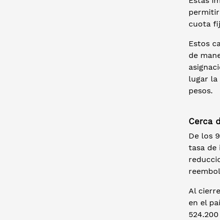
Estas i
permiti
cuota fi
Estos c
de maner
asignaci
lugar la
pesos.
Cerca d
De los 9
tasa de
reduccio
reembol
Al cierr
en el pa
524.200