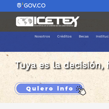
Nosotros
Créditos
Becas
Institu
Estudio De Antecedentes Crediticios Futuro
Tuya es la decisión
,