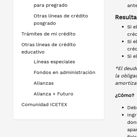
para pregrado
ant
Otras líneas de crédito
Resulta
posgrado
Si e
Trámites de mi crédito
créd
Si e
Otras líneas de crédito
créd
educativo
Si e
Líneas especiales
*El deudo
Fondos en administración
la obliga
Alianzas
amortizac
Alianza + Futuro
¿Cómo?
Comunidad ICETEX
Debe
Ingr
dond
apar
físi