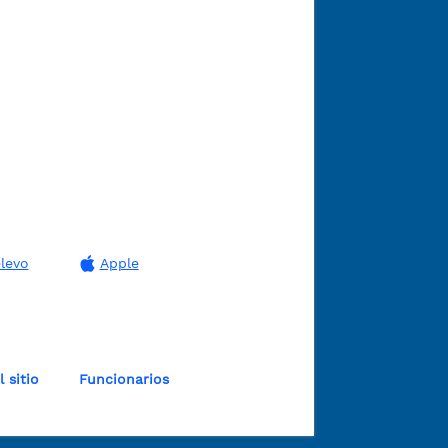
levo
Apple
 sitio
Funcionarios