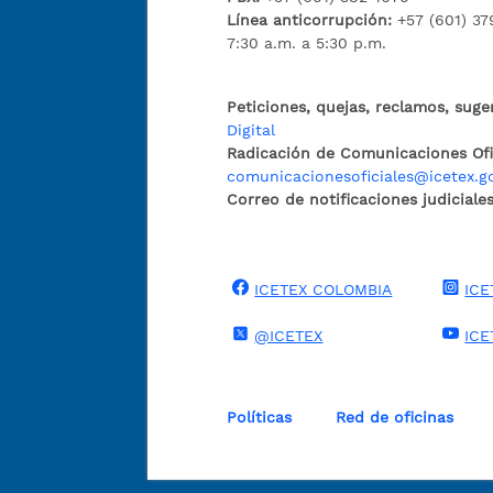
Línea anticorrupción:
+57 (601) 37
7:30 a.m. a 5:30 p.m.
Peticiones, quejas, reclamos, suge
Digital
Radicación de Comunicaciones Ofic
comunicacionesoficiales@icetex.g
Correo de notificaciones judiciales
ICETEX COLOMBIA
ICE
@ICETEX
ICE
Políticas
Red de oficinas