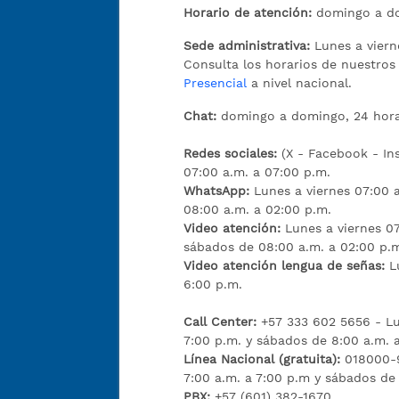
Horario de atención:
domingo a do
Sede administrativa:
Lunes a viern
Consulta los horarios de nuestro
Presencial
a nivel nacional.
Chat:
domingo a domingo, 24 hora
Redes sociales:
(X - Facebook - I
07:00 a.m. a 07:00 p.m.
WhatsApp:
Lunes a viernes 07:00 
08:00 a.m. a 02:00 p.m.
Video atención:
Lunes a viernes 07
sábados de 08:00 a.m. a 02:00 p.
Video atención lengua de señas:
L
6:00 p.m.
Call Center:
+57 333 602 5656 - Lu
7:00 p.m. y sábados de 8:00 a.m. 
Línea Nacional (gratuita):
018000-9
7:00 a.m. a 7:00 p.m y sábados de
PBX:
+57 (601) 382-1670