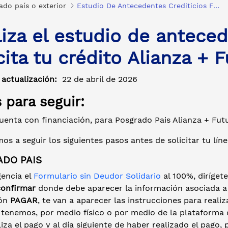
ado país o exterior
Estudio De Antecedentes Crediticios Futuro
iza el estudio de anteced
cita tu crédito Alianza + 
 actualización:
22 de abril de 2026
 para seguir:
enta con financiación, para Posgrado Pais Alianza + Futu
mos a seguir los siguientes pasos antes de solicitar tu lín
DO PAIS
gencia el
Formulario sin Deudor Solidario
al 100%, diríget
confirmar
donde debe aparecer la información asociada a tu
ón
PAGAR
, te van a aparecer las instrucciones para reali
 tenemos, por medio físico o por medio de la plataforma 
iza el pago y al día siguiente de haber realizado el pago, 