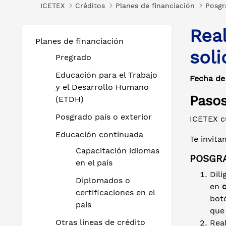
ICETEX
Créditos
Planes de financiación
Posgr
Real
Planes de financiación
soli
Pregrado
Educación para el Trabajo
Fecha de
y el Desarrollo Humano
Pasos
(ETDH)
Posgrado país o exterior
ICETEX cu
Educación continuada
Te invita
Capacitación idiomas
POSGRA
en el país
Dili
Diplomados o
en
certificaciones en el
bot
país
que
Otras líneas de crédito
Real