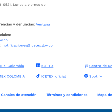
9-0521. Lunes a viernes de
rencias y denuncias:
Ventana
iales:
ov.co
:
notificaciones@icetex.gov.co
TEX_Colombia
ICETEX
Centro de Re
TEX COLOMBIA
ICETEX_oficial
Spotify
Canales de atención
Términos y condiciones
Mapa del