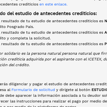
ecedentes crediticios
en este enlace.
do del estudio de antecedentes crediticios:
l resultado de tu estudio de antecedentes crediticios es
N
ito Posgrado Pais.
l resultado de tu estudio de antecedentes crediticios es
A
ito y completa la solicitud.
l resultado de tu estudio de antecedentes crediticios es
P
r solidario es la persona natural persona natural que fir
ción crediticia adquirida por el aspirante con el ICETEX, 
ión del crédito.
rás diligenciar y pagar el estudio de antecedentes crediti
esa al
Formulario de solicitud
y dirígete al botón
ESTUDI
e debe aparecer la información asociada a tu deudor soli
ecer las instrucciones para realizar el pago por medio d
co o por medio de la plataforma de pagos.