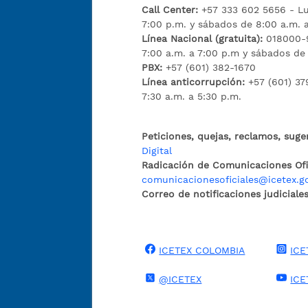
Call Center:
+57 333 602 5656 - Lu
7:00 p.m. y sábados de 8:00 a.m. 
Línea Nacional (gratuita):
018000-9
7:00 a.m. a 7:00 p.m y sábados de
PBX:
+57 (601) 382-1670
Línea anticorrupción:
+57 (601) 37
7:30 a.m. a 5:30 p.m.
Peticiones, quejas, reclamos, suge
Digital
Radicación de Comunicaciones Ofic
comunicacionesoficiales@icetex.g
Correo de notificaciones judiciales
ICETEX COLOMBIA
ICE
@ICETEX
ICE