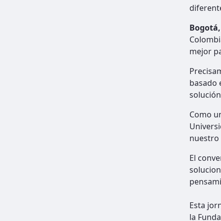
diferen
Bogotá,
Colombia
mejor pa
Precisam
basado e
solución
Como una
Universi
nuestro 
El conve
solucion
pensamie
Esta jor
la Funda