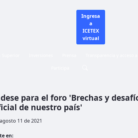
Ingresa
a
ICETEX
virtual
n Superior
Inversiones
Prensa
Transparencia y acceso a
Participa
n oficial y no oficial de nuestro país'
ese para el foro 'Brechas y desafío
icial de nuestro país'
 agosto 11 de 2021
e en: