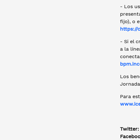
- Los u
present
fijo), o
https://
- Si el 
a la lín
conecta
bpm.inc
Los bene
Jornada
Para est
www.ice
Twitter
Facebo