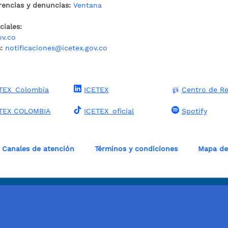
rencias y denuncias:
Ventana
iales:
ov.co
:
notificaciones@icetex.gov.co
TEX_Colombia
ICETEX
Centro de Re
TEX COLOMBIA
ICETEX_oficial
Spotify
Canales de atención
Términos y condiciones
Mapa del