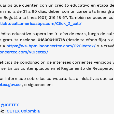
suarios que cuenten con un crédito educativo en etapa de
an mora de 31 a 90 días, deben comunicarse a la línea gr
 en Bogotá a la línea (601) 316 18 67. También se pueden c
clicktocall.americasbps.com/Click_2_call/
crédito educativo supera los 91 días de mora, luego de c
ea gratuita nacional
018000119716
(desde teléfono fijo) o 
r a
https://ws-bpm.inconcertcc.com/C2CIcetex/
o a trav
oncertcc.com/VCIcetex/
ficios de condonación de intereses corrientes vencidos y
 serán los contemplados en el Reglamento de Recuperaci
ar informado sobre las convocatorias e iniciativas que se
tex.gov.co
, o síguenos en:
:
@ICETEX
ok:
ICETEX Colombia