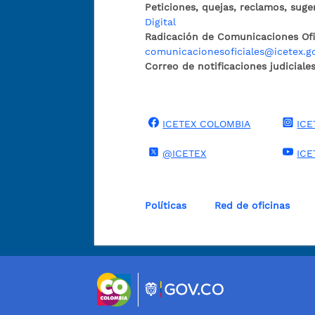
Peticiones, quejas, reclamos, suge
Digital
Radicación de Comunicaciones Ofic
comunicacionesoficiales@icetex.g
Correo de notificaciones judiciales
ICETEX COLOMBIA
ICE
@ICETEX
ICE
Políticas
Red de oficinas