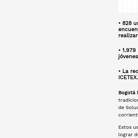
• 828 u
encuent
realiza
• 1.979
jóvenes
• La re
ICETEX.
Bogotá D
tradicio
de Solu
corrien
Estos us
lograr d