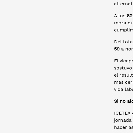
alternat
A los
82
mora qu
cumplim
Del tota
59
a nor
El vicep
sostuvo 
el resu
más cer
vida labo
Si no al
ICETEX 
jornada
hacer as