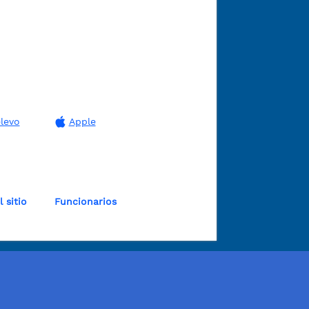
levo
Apple
 sitio
Funcionarios