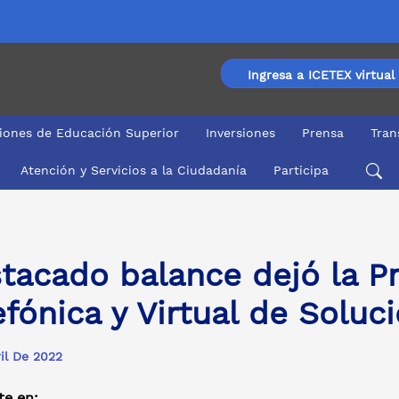
Ingresa a ICETEX virtual
ciones de Educación Superior
Inversiones
Prensa
Tran
Atención y Servicios a la Ciudadanía
Participa
 Virtual de Soluciones ICETEX 2022
tacado balance dejó la P
efónica y Virtual de Solu
il De 2022
e en: