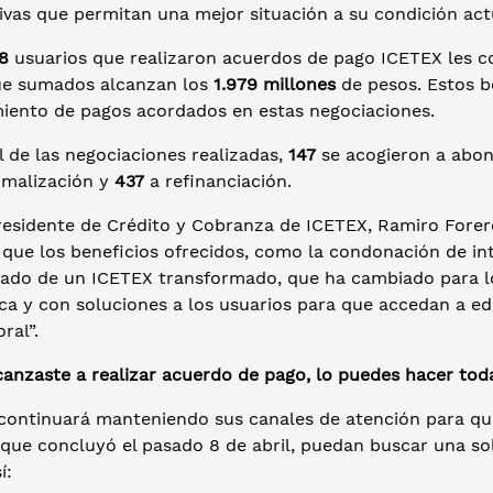
ivas que permitan una mejor situación a su condición act
8
usuarios que realizaron acuerdos de pago ICETEX les co
e sumados alcanzan los
1.979 millones
de pesos. Estos b
iento de pagos acordados en estas negociaciones.
l de las negociaciones realizadas,
147
se acogieron a abon
malización y
437
a refinanciación.
residente de Crédito y Cobranza de ICETEX, Ramiro Forero
que los beneficios ofrecidos, como la condonación de int
ltado de un ICETEX transformado, que ha cambiado para 
ca y con soluciones a los usuarios para que accedan a ed
ral”.
canzaste a realizar acuerdo de pago, lo puedes hacer toda
continuará manteniendo sus canales de atención para que
 que concluyó el pasado 8 de abril, puedan buscar una so
í: