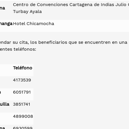
Centro de Convenciones Cartagena de Indias Julio 
na
Turbay Ayala
manga
Hotel Chicamocha
ndar su cita, los beneficiarios que se encuentren en una
ientes teléfonos:
Teléfono
4173539
n
6051791
uilla
3851741
4899008
na
6930599