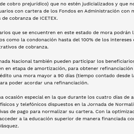
de cobro prejurídico) que no estén judicializados y que 
suarios con cartera de los Fondos en Administración con 
as de cobranza de ICETEX.
arios que se encuentren en este estado de mora podrán l
ios como la condonación hasta del 100% de los intereses 
trativos de cobranza.
rnada Nacional también pueden participar los beneficiari
én en etapa de amortización, para obtener refinanciación
rédito una mora mayor a 90 días (tiempo contado desde la
ara poder acordar una refinanciación.
a ocasión especial en la que durante los cuatro días de a
físicos y telefónicos dispuestos en la Jornada de Normal
tivas de pago para normalizar su cartera. Con la optimiz
acceder a la educación superior de manera financiada con
Vásquez.