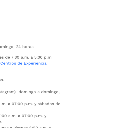
mingo, 24 horas.
es de 7:30 a.m. a 5:30 p.m.
s
Centros de Experiencia
s.
nstagram) domingo a domingo,
a.m. a 07:00 p.m. y sábados de
:00 a.m. a 07:00 p.m. y
m.
unes a viernes 8:00 a.m. a