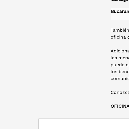
Bucara
También 
oficina
Adiciona
las men
puede co
los bene
comunic
Conozca
OFICIN