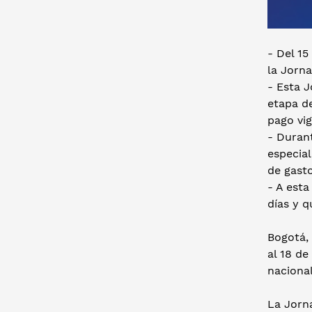
- Del 15
la Jorn
- Esta J
etapa d
pago vig
- Duran
especia
de gast
- A est
días y q
Bogotá, 
al 18 de
nacional
La Jorn