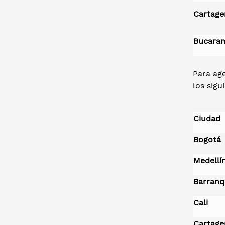
Cartage
Bucara
Para age
los sigu
Ciudad
Bogotá
Medellí
Barranq
Cali
Cartage