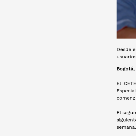
Desde el
usuario
Bogotá, 
El ICET
Especia
comenzar
El segun
siguient
semana.