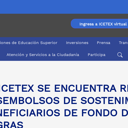
Ingresa a ICETEX virtual
ciones de Educación Superior
Inversiones
Prensa
Tran
Atención y Servicios a la Ciudadanía
Participa
S DE SOSTENIMIENTO A BENEFICIARIOS DE FONDO DE
 ICETEX SE ENCUENTRA 
SEMBOLSOS DE SOSTENI
NEFICIARIOS DE FONDO 
GRAS