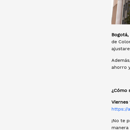
Bogotá, 
de Colo
ajustar
Además,
ahorro y
¿Cómo se
Viernes 
https://
¡No te p
manera p