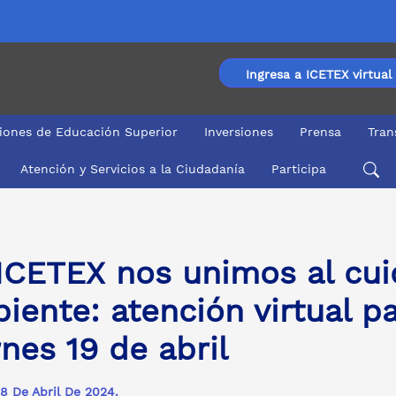
Ingresa a ICETEX virtual
ciones de Educación Superior
Inversiones
Prensa
Tran
Atención y Servicios a la Ciudadanía
Participa
nción virtual para beneficiarios el viernes 19 de abril
ICETEX nos unimos al cu
iente: atención virtual pa
rnes 19 de abril
8 De Abril De 2024.