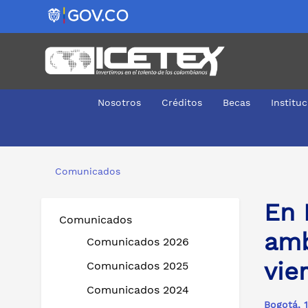
Nosotros
Créditos
Becas
Institu
En ICETEX nos unimos al cuidado del medio ambiente: ate
Comunicados
En 
Comunicados
amb
Comunicados 2026
vie
Comunicados 2025
Comunicados 2024
Bogotá, 1