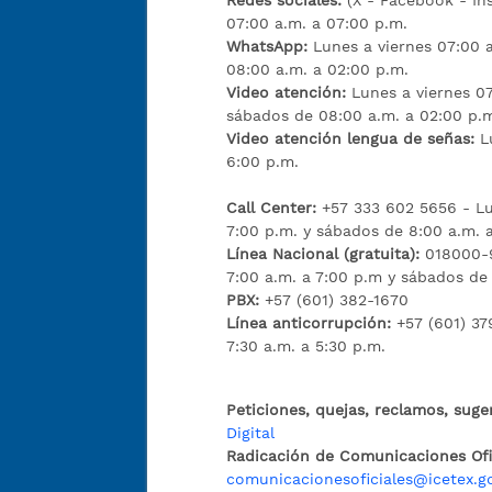
Redes sociales:
(X - Facebook - I
07:00 a.m. a 07:00 p.m.
WhatsApp:
Lunes a viernes 07:00 
08:00 a.m. a 02:00 p.m.
Video atención:
Lunes a viernes 07
sábados de 08:00 a.m. a 02:00 p.
Video atención lengua de señas:
L
6:00 p.m.
Call Center:
+57 333 602 5656 - Lu
7:00 p.m. y sábados de 8:00 a.m. 
Línea Nacional (gratuita):
018000-9
7:00 a.m. a 7:00 p.m y sábados de
PBX:
+57 (601) 382-1670
Línea anticorrupción:
+57 (601) 37
7:30 a.m. a 5:30 p.m.
Peticiones, quejas, reclamos, suge
Digital
Radicación de Comunicaciones Ofic
comunicacionesoficiales@icetex.g