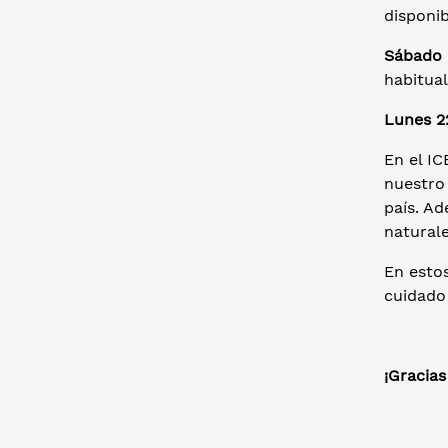
disponi
Sábado 2
habitual
Lunes 22
En el I
nuestro
país. A
naturale
En esto
cuidado 
¡Gracia