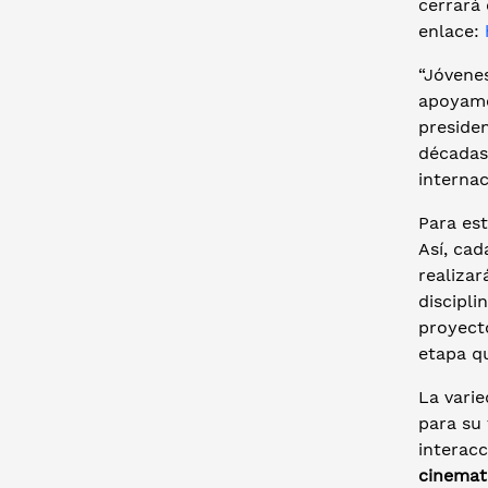
cerrará 
enlace:
“Jóvene
apoyamo
preside
décadas
interna
Para es
Así, cad
realizar
discipli
proyecto
etapa q
La varie
para su
interacc
cinemato