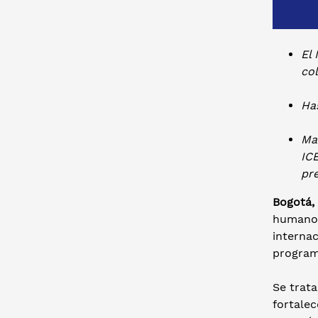
El
co
Has
Mau
IC
pre
Bogotá,
humano.
internac
programa
Se trat
fortalec