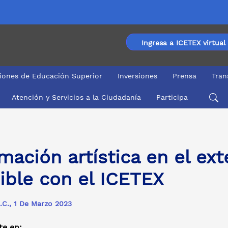
Ingresa a ICETEX virtual
ciones de Educación Superior
Inversiones
Prensa
Tran
Atención y Servicios a la Ciudadanía
Participa
 el ICETEX
mación artística en el ext
ible con el ICETEX
.C., 1 De Marzo 2023
e en: