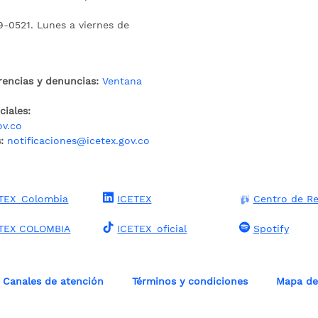
9-0521. Lunes a viernes de
rencias y denuncias:
Ventana
iales:
ov.co
:
notificaciones@icetex.gov.co
TEX_Colombia
ICETEX
Centro de Re
TEX COLOMBIA
ICETEX_oficial
Spotify
Canales de atención
Términos y condiciones
Mapa del