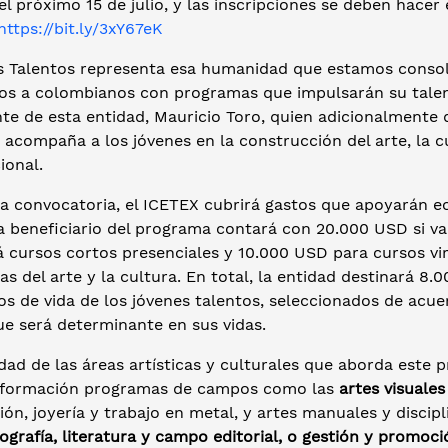
el próximo 15 de julio, y las inscripciones se deben hacer 
https://bit.ly/3xY67eK
s Talentos representa esa humanidad que estamos conso
s a colombianos con programas que impulsarán su talento 
nte de esta entidad, Mauricio Toro, quien adicionalmente
 acompaña a los jóvenes en la construcción del arte, la 
cional.
ta convocatoria, el ICETEX cubrirá gastos que apoyarán 
a beneficiario del programa contará con 20.000 USD si va
á cursos cortos presenciales y 10.000 USD para cursos vi
nas del arte y la cultura. En total, la entidad destinará 
s de vida de los jóvenes talentos, seleccionados de acuer
ue será determinante en sus vidas.
dad de las áreas artísticas y culturales que aborda este
 formación programas de campos como las
artes visuales
ión, joyería y trabajo en metal, y artes manuales y discip
grafía, literatura y campo editorial, o gestión y promoci