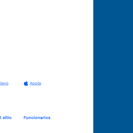
levo
Apple
 sitio
Funcionarios