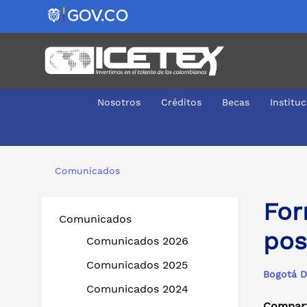
Nosotros
Créditos
Becas
Institu
Formación artística en el exterior, un sueño posible con
Comunicados
For
Comunicados
pos
Comunicados 2026
Comunicados 2025
Bogotá D
Comunicados 2024
Compart