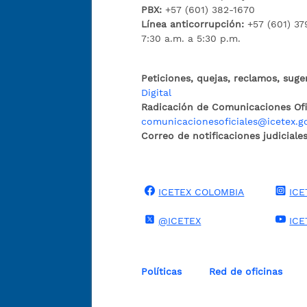
PBX:
+57 (601) 382-1670
Línea anticorrupción:
+57 (601) 37
7:30 a.m. a 5:30 p.m.
Peticiones, quejas, reclamos, suge
Digital
Radicación de Comunicaciones Ofic
comunicacionesoficiales@icetex.g
Correo de notificaciones judiciales
ICETEX COLOMBIA
ICE
@ICETEX
ICE
Políticas
Red de oficinas