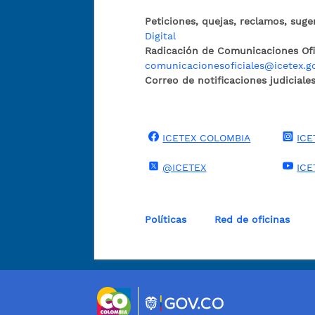
Peticiones, quejas, reclamos, suge
Digital
Radicación de Comunicaciones Ofic
comunicacionesoficiales@icetex.g
Correo de notificaciones judiciales
ICETEX COLOMBIA
ICE
@ICETEX
ICE
Políticas
Red de oficinas