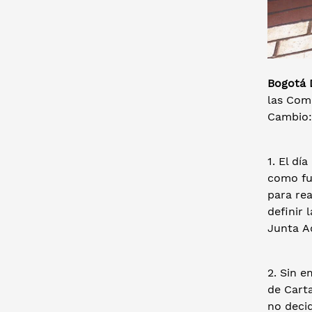
Bogotá D
las Com
Cambio:
1. El dí
como fu
para re
definir 
Junta A
2. Sin e
de Cart
no decid