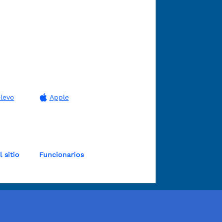
levo
Apple
 sitio
Funcionarios