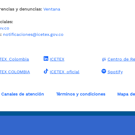
rencias y denuncias:
Ventana
iales:
ov.co
:
notificaciones@icetex.gov.co
TEX_Colombia
ICETEX
Centro de Re
TEX COLOMBIA
ICETEX_oficial
Spotify
Canales de atención
Términos y condiciones
Mapa del