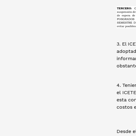
3. El I
adoptada
informa
obstante
4. Tenie
el ICET
esta con
costos e
Desde e