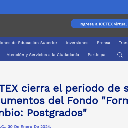
Ingresa a ICETEX virtual
ciones de Educación Superior
Inversiones
Prensa
Tran
Atención y Servicios a la Ciudadanía
Participa
s del Fondo "Formación TIC para el Cambio: Postgrados"
TEX cierra el periodo de
umentos del Fondo "Form
bio: Postgrados"
.C., 30 De Enero De 2024.