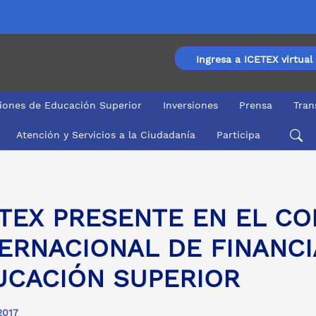
Ingresa a ICETEX virtual
ciones de Educación Superior
Inversiones
Prensa
Tran
Atención y Servicios a la Ciudadanía
Participa
DE FINANCIAMIENTO DE LA EDUCACIÓN SUPERIOR
ETEX PRESENTE EN EL C
ERNACIONAL DE FINANCI
UCACIÓN SUPERIOR
2017