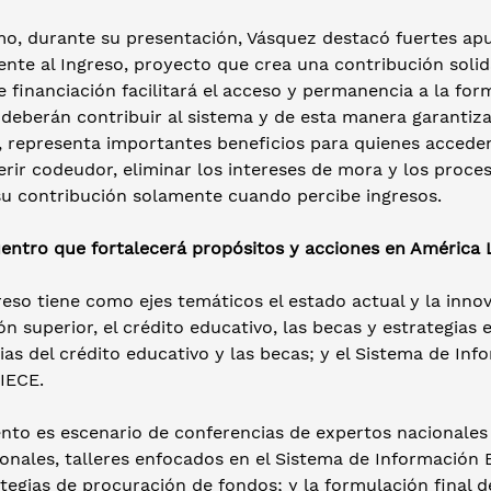
o, durante su presentación, Vásquez destacó fuertes apue
nte al Ingreso, proyecto que crea una contribución solida
 financiación facilitará el acceso y permanencia a la for
 deberán contribuir al sistema y de esta manera garantiz
 representa importantes beneficios para quienes acceden
rir codeudor, eliminar los intereses de mora y los proces
su contribución solamente cuando percibe ingresos.
entro que fortalecerá propósitos y acciones en América 
eso tiene como ejes temáticos el estado actual y la innov
n superior, el crédito educativo, las becas y estrategias
as del crédito educativo y las becas; y el Sistema de Inf
IECE.
nto es escenario de conferencias de expertos nacionales 
ionales, talleres enfocados en el Sistema de Información 
ategias de procuración de fondos; y la formulación final