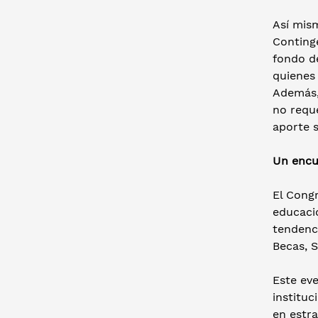
Así mism
Continge
fondo de
quienes
Además,
no reque
aporte 
Un encu
El Congr
educació
tendenci
Becas, S
Este eve
instituc
en estr