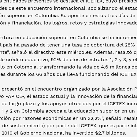
s entidades presentes se destaca el ICETEX, cuyo preside
des de este encuentro internacional, socializando el estad
n superior en Colombia. Su aporte en estos tres días de 
ón y financiación, los logros, retos y estrategias innovad
ertura en educación superior en Colombia se ha incremen
l país ha pasado de tener una tasa de cobertura del 28% 
te”, señaló el directivo este miércoles. Además, resaltó 
de crédito educativo, 92% de elos de estratos 1, 2 y 3, y e
llo en Colombia, transformando la vida de 4,6 millones d
res durante los 66 años que lleva funcionando del ICETEX
 presentó en el encuentro organizado por la Asociación 
o -ÁPICE-, el estado actual y la innovación de la financi
s de largo plazo y los apoyos ofrecidos por el ICETEX in
s 1 y 2 en Colombia acceda a la educación superior en un
rción por razones económicas en un 22,2%”, señaló, resal
y de sostenimiento) por parte del ICETEX, que es parte in
 2010 el Gobierno Nacional ha invertido $2,7 billones.