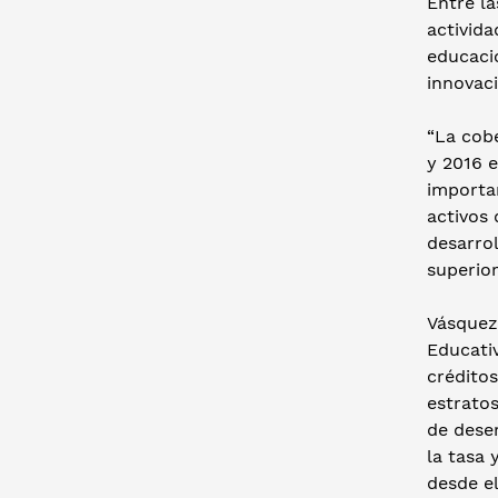
Entre la
activida
educació
innovaci
“La cob
y 2016 e
importan
activos 
desarro
superio
Vásquez
Educativ
crédito
estrato
de dese
la tasa 
desde el