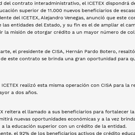
d del contrato interadministrativo, el ICETEX dispondrá d
ucación superior de 11.000 nuevos beneficiarios de escas
dente del ICETEX, Alejandro Venegas, anunció que este co
e las entidades del Estado, y su fin es el de ampliar el c
ir la misión de otorgar crédito a un mayor número de co
parte, el presidente de CISA, Hernán Pardo Botero, resal
a de este contrato se brinda una gran oportunidad para q
 ICETEX realizó esta misma operación con CISA para la r
yor a dos años.
X reitera el llamado a sus beneficiarios para fortalecer l
mitirá nuevas oportunidades económicas y a la vez brind
a la educación superior con un crédito de la entidad.
nte, el 92% de los beneficiarios activos de crédito educ