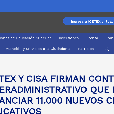
Ingresa a ICETEX virtual
ciones de Educación Superior
Inversiones
Prensa
Tran
Atención y Servicios a la Ciudadanía
Participa
IVO QUE PERMITIRÁ FINANCIAR 11.000 NUEVOS CRÉDIT
TEX Y CISA FIRMAN CON
ERADMINISTRATIVO QUE 
ANCIAR 11.000 NUEVOS 
UCATIVOS