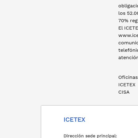
obligaci
los 52.0
70% regi
El ICETE
www.icet
comunica
telefóni
atenció
Oficina
ICETEX
CISA
ICETEX
Dirección sede principal: