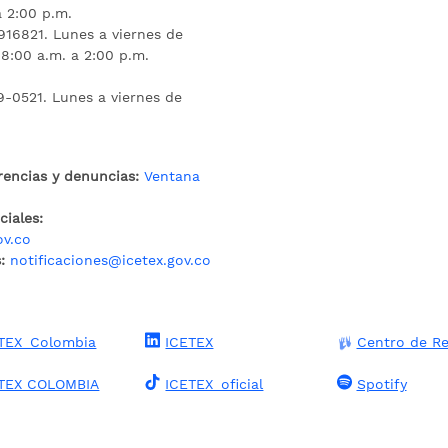
a 2:00 p.m.
16821. Lunes a viernes de
 8:00 a.m. a 2:00 p.m.
9-0521. Lunes a viernes de
rencias y denuncias:
Ventana
iales:
ov.co
:
notificaciones@icetex.gov.co
TEX_Colombia
ICETEX
Centro de Re
TEX COLOMBIA
ICETEX_oficial
Spotify