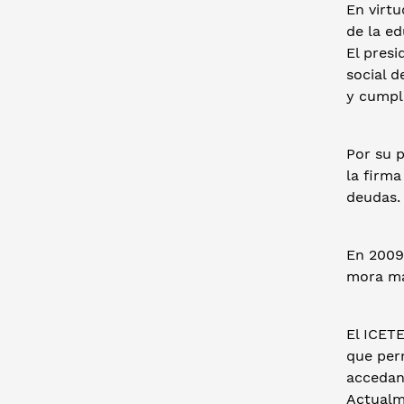
En virtu
de la ed
El presi
social d
y cumpl
Por su 
la firm
deudas.
En 2009
mora ma
El ICETE
que per
accedan 
Actualme