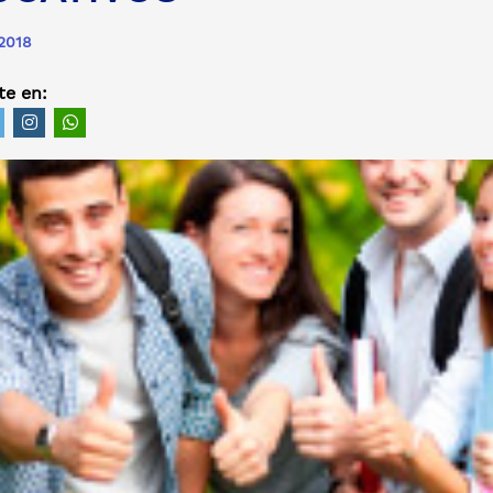
 2018
e en: