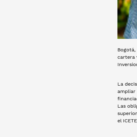
Bogotá, 
cartera 
Inversio
La deci
ampliar 
financi
Las obl
superior
el ICETE