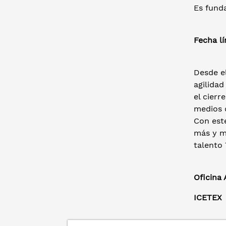
Es fund
Fecha l
Desde e
agilidad
el cierr
medios d
Con est
más y me
talento 
Oficina
ICETEX