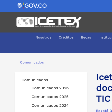
Nosotros
Créditos
Becas
Institu
Icetex y MinTIC amplían plazo para subsanar la docume
Comunicados
Ice
Comunicados
doc
Comunicados 2026
TIC
Comunicados 2025
Comunicados 2024
Bogotá D