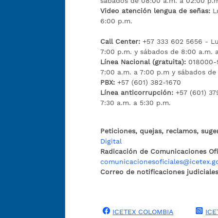
sábados de 08:00 a.m. a 02:00 p.
Video atención lengua de señas:
L
6:00 p.m.
Call Center:
+57 333 602 5656 - Lu
7:00 p.m. y sábados de 8:00 a.m. 
Línea Nacional (gratuita):
018000-9
7:00 a.m. a 7:00 p.m y sábados de
PBX:
+57 (601) 382-1670
Línea anticorrupción:
+57 (601) 37
7:30 a.m. a 5:30 p.m.
Peticiones, quejas, reclamos, suge
Digital
Radicación de Comunicaciones Ofic
comunicacionesoficiales@icetex.g
Correo de notificaciones judiciales
ICETEX COLOMBIA
ICE