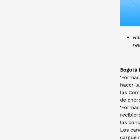
Ha
rea
Bogotá D
'Formac
hacer la
las Comu
de ener
‘Formaci
recibier
las cond
Los can
cargue d