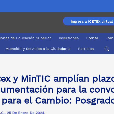
Ingresa a ICETEX virtual
ciones de Educación Superior
Inversiones
Prensa
Tran
Atención y Servicios a la Ciudadanía
Participa
ntación para la convocatoria ‘Formación TIC para el Cam
tex y MinTIC amplían plaz
umentación para la convo
 para el Cambio: Posgrado
.C., 25 De Enero De 2024.