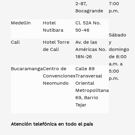
2-87,
7:00
Bocagrande
p.m.
Medellín
Hotel
Cl. 52A No.
Nutibara
50-46
Sábado
Cali
Hotel Torre
Av. de las
y
de Cali
Américas No.
domingo
18N-26
de 8:00
a.m. a
Bucaramanga
Centro de
Calle 89
5:00
Convenciones
Transversal
p.m.
Neomundo
Oriental
Metropolitana
69, Barrio
Tejar
Atención telefónica en todo el país