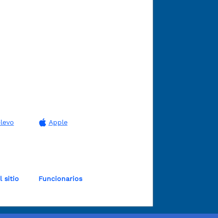
levo
Apple
 sitio
Funcionarios