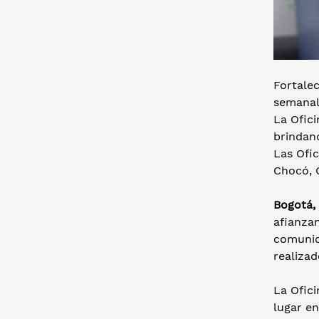
Fortalec
semanal
La Ofici
brindand
Las Ofic
Chocó, C
Bogotá, 
afianzan
comunid
realiza
La Ofici
lugar en