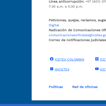
Línea anticorrupción:
+57 (601) 37
7:30 a.m. a 5:30 p.m.
Peticiones, quejas, reclamos, suge
Digital
Radicación de Comunicaciones Ofic
comunicacionesoficiales@icetex.g
Correo de notificaciones judiciales
ICETEX COLOMBIA
ICE
@ICETEX
ICE
Políticas
Red de oficinas