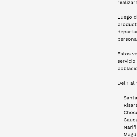
realizar
Luego d
producto
departa
personas
Estos ve
servicio
poblacio
Del 1 al
Santan
Risarald
Chocó: 
Cauca:
Nariño:
Magdal