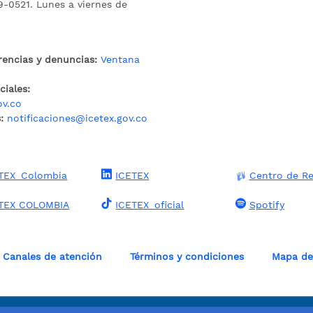
9-0521. Lunes a viernes de
rencias y denuncias:
Ventana
iales:
ov.co
:
notificaciones@icetex.gov.co
TEX_Colombia
ICETEX
Centro de Re
TEX COLOMBIA
ICETEX_oficial
Spotify
Canales de atención
Términos y condiciones
Mapa del