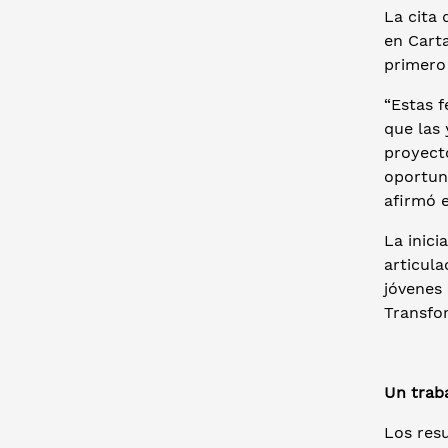
La cita 
en Cart
primero 
“Estas 
que las 
proyecto
oportuni
afirmó e
La inici
articula
jóvenes 
Transfor
Un trab
Los res