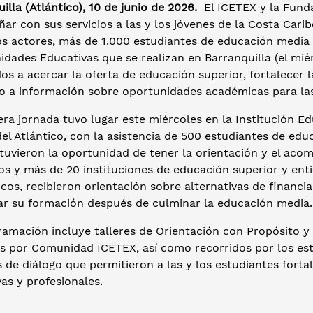
illa (Atlántico), 10 de junio de 2026.
El ICETEX y la Funda
r con sus servicios a las y los jóvenes de la Costa Carib
s actores, más de 1.000 estudiantes de educación media d
dades Educativas que se realizan en Barranquilla (el miérc
os a acercar la oferta de educación superior, fortalecer 
so a información sobre oportunidades académicas para las
ra jornada tuvo lugar este miércoles en la Institución E
del Atlántico, con la asistencia de 500 estudiantes de ed
tuvieron la oportunidad de tener la orientación y el aco
s y más de 20 instituciones de educación superior y enti
os, recibieron orientación sobre alternativas de financi
ar su formación después de culminar la educación media.
ramación incluye talleres de Orientación con Propósito y
s por Comunidad ICETEX, así como recorridos por los esta
 de diálogo que permitieron a las y los estudiantes fort
as y profesionales.