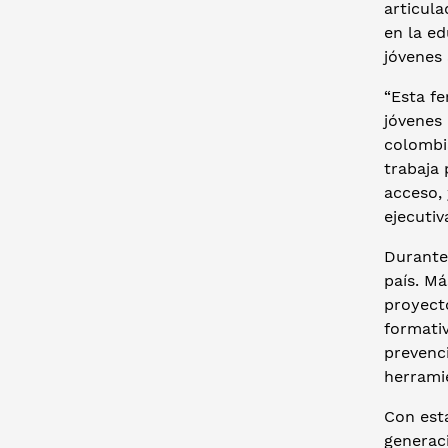
articula
en la e
jóvenes 
“Esta fe
jóvenes
colombi
trabaja 
acceso, 
ejecutiv
Durante
país. Má
proyecto
formativ
prevenci
herrami
Con esta
generaci