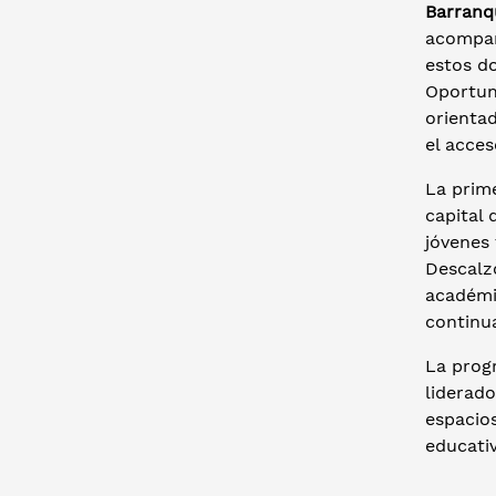
Barranqu
acompaña
estos do
Oportuni
orientad
el acce
La prime
capital 
jóvenes 
Descalzo
académic
continu
La prog
liderado
espacios
educativ