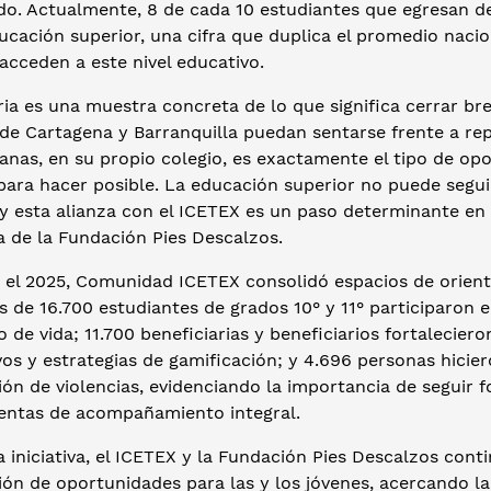
do. Actualmente, 8 de cada 10 estudiantes que egresan de
ducación superior, una cifra que duplica el promedio nac
acceden a este nivel educativo.
ria es una muestra concreta de lo que significa cerrar br
 de Cartagena y Barranquilla puedan sentarse frente a re
anas, en su propio colegio, es exactamente el tipo de op
para hacer posible. La educación superior no puede seguir
y esta alianza con el ICETEX es un paso determinante en es
a de la Fundación Pies Descalzos.
 el 2025, Comunidad ICETEX consolidó espacios de orien
s de 16.700 estudiantes de grados 10° y 11° participaron 
 de vida; 11.700 beneficiarias y beneficiarios fortalecier
os y estrategias de gamificación; y 4.696 personas hicier
ón de violencias, evidenciando la importancia de seguir 
entas de acompañamiento integral.
 iniciativa, el ICETEX y la Fundación Pies Descalzos con
ón de oportunidades para las y los jóvenes, acercando la 