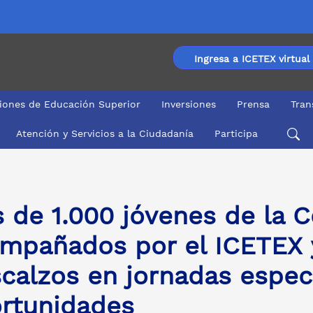
Ingresa a ICETEX virtual
ciones de Educación Superior
Inversiones
Prensa
Tran
Atención y Servicios a la Ciudadanía
Participa
os por el ICETEX y la Fundación Pies Descalzos en jorna
 de 1.000 jóvenes de la C
mpañados por el ICETEX y
calzos en jornadas espec
rtunidades