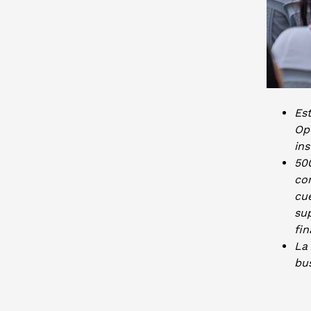
Est
Op
ins
50
con
cu
su
fin
La 
bus