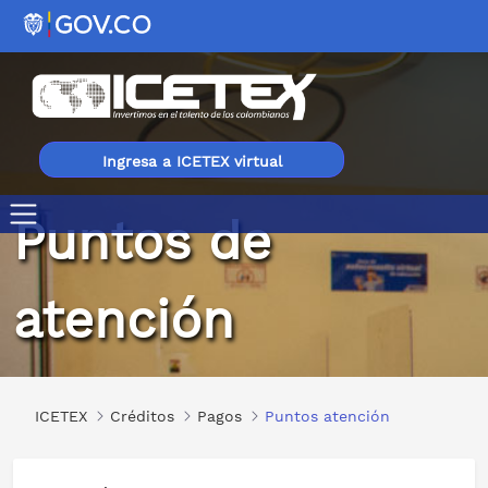
Ingresa a ICETEX virtual
Puntos de
Puntos atención
atención
ICETEX
Créditos
Pagos
Puntos atención