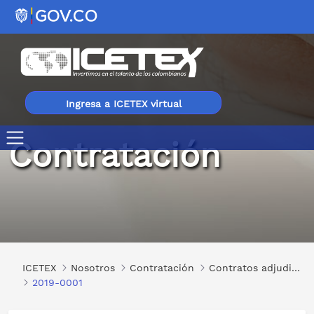
Ingresa a ICETEX virtual
Contratación
2019-0001
ICETEX
Nosotros
Contratación
Contratos adjudicados
2019-0001