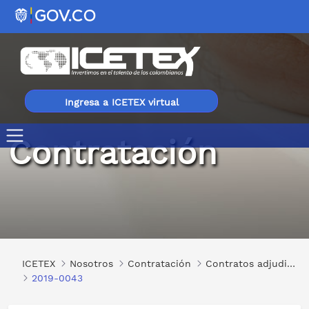
Ingresa a ICETEX virtual
Contratación
2019-0043
ICETEX
Nosotros
Contratación
Contratos adjudicados
2019-0043