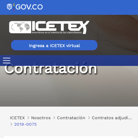
Ingresa a ICETEX virtual
Contratación
2019-0075
ICETEX
Nosotros
Contratación
Contratos adjudicados
2019-0075